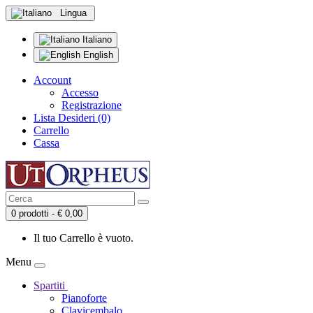
Lingua
Italiano
English
Account
Accesso
Registrazione
Lista Desideri (0)
Carrello
Cassa
0 prodotti - € 0,00
Il tuo Carrello è vuoto.
Menu
Spartiti
Pianoforte
Clavicembalo