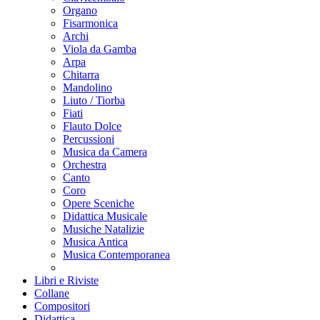
Organo
Fisarmonica
Archi
Viola da Gamba
Arpa
Chitarra
Mandolino
Liuto / Tiorba
Fiati
Flauto Dolce
Percussioni
Musica da Camera
Orchestra
Canto
Coro
Opere Sceniche
Didattica Musicale
Musiche Natalizie
Musica Antica
Musica Contemporanea
Libri e Riviste
Collane
Compositori
Didattica