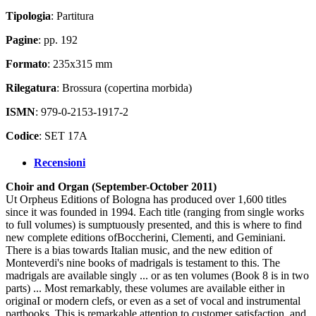
Tipologia
: Partitura
Pagine
: pp. 192
Formato
: 235x315 mm
Rilegatura
: Brossura (copertina morbida)
ISMN
: 979-0-2153-1917-2
Codice
: SET 17A
Recensioni
Choir and Organ (September-October 2011)
Ut Orpheus Editions of Bologna has produced over 1,600 titles
since it was founded in 1994. Each title (ranging from single works
to full volumes) is sumptuously presented, and this is where to find
new complete editions ofBoccherini, Clementi, and Geminiani.
There is a bias towards Italian music, and the new edition of
Monteverdi's nine books of madrigals is testament to this. The
madrigals are available singly ... or as ten volumes (Book 8 is in two
parts) ... Most remarkably, these volumes are available either in
originaI or modern clefs, or even as a set of vocal and instrumental
partbooks. This is remarkable attention to customer satisfaction, and