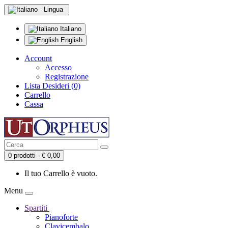
Lingua
Italiano
English
Account
Accesso
Registrazione
Lista Desideri (0)
Carrello
Cassa
0 prodotti - € 0,00
Il tuo Carrello è vuoto.
Menu
Spartiti
Pianoforte
Clavicembalo