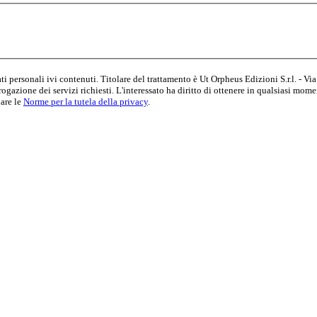
dati personali ivi contenuti. Titolare del trattamento è Ut Orpheus Edizioni S.r.l. 
ogazione dei servizi richiesti. L'interessato ha diritto di ottenere in qualsiasi mome
nare le
Norme per la tutela della privacy
.