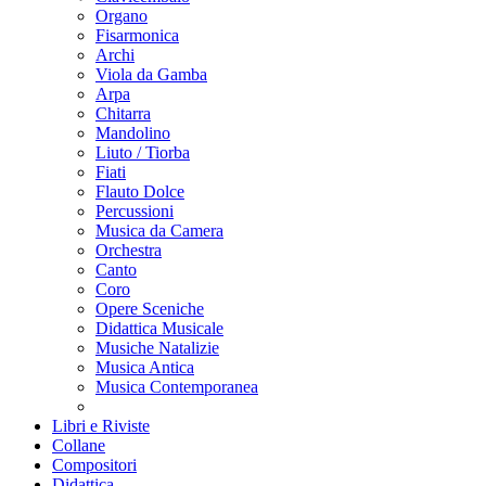
Organo
Fisarmonica
Archi
Viola da Gamba
Arpa
Chitarra
Mandolino
Liuto / Tiorba
Fiati
Flauto Dolce
Percussioni
Musica da Camera
Orchestra
Canto
Coro
Opere Sceniche
Didattica Musicale
Musiche Natalizie
Musica Antica
Musica Contemporanea
Libri e Riviste
Collane
Compositori
Didattica