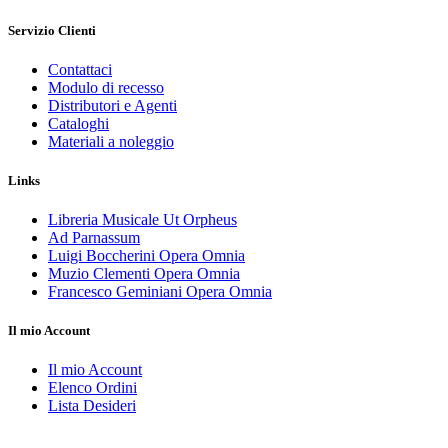
Servizio Clienti
Contattaci
Modulo di recesso
Distributori e Agenti
Cataloghi
Materiali a noleggio
Links
Libreria Musicale Ut Orpheus
Ad Parnassum
Luigi Boccherini Opera Omnia
Muzio Clementi Opera Omnia
Francesco Geminiani Opera Omnia
Il mio Account
Il mio Account
Elenco Ordini
Lista Desideri