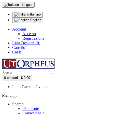
Lingua
Italiano
English
Account
Accesso
Registrazione
Lista Desideri (0)
Carrello
Cassa
0 prodotti - € 0,00
Il tuo Carrello è vuoto.
Menu
Spartiti
Pianoforte
Clavicembalo