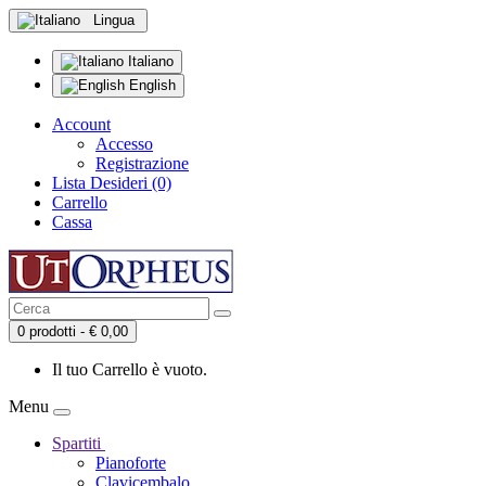
Lingua
Italiano
English
Account
Accesso
Registrazione
Lista Desideri (0)
Carrello
Cassa
0 prodotti - € 0,00
Il tuo Carrello è vuoto.
Menu
Spartiti
Pianoforte
Clavicembalo