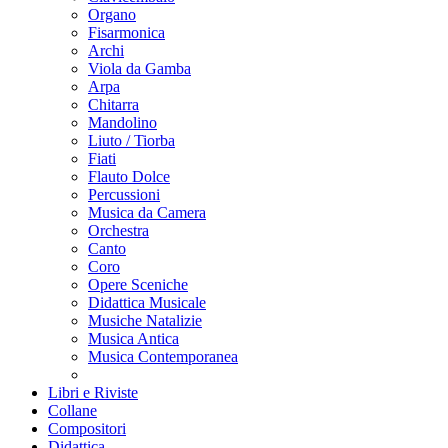
Organo
Fisarmonica
Archi
Viola da Gamba
Arpa
Chitarra
Mandolino
Liuto / Tiorba
Fiati
Flauto Dolce
Percussioni
Musica da Camera
Orchestra
Canto
Coro
Opere Sceniche
Didattica Musicale
Musiche Natalizie
Musica Antica
Musica Contemporanea
Libri e Riviste
Collane
Compositori
Didattica