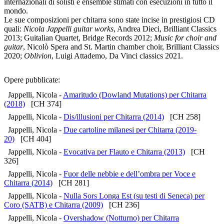
internazionali di solisti e ensemble stimati con esecuzioni in tutto il
mondo.
Le sue composizioni per chitarra sono state incise in prestigiosi CD
quali:
Nicola Jappelli guitar works
, Andrea Dieci, Brilliant Classics
2013; Guitalian Quartet, Bridge Records 2012;
Music for choir and
guitar
, Nicolò Spera and St. Martin chamber choir, Brilliant Classics
2020;
Oblivion
, Luigi Attademo, Da Vinci classics 2021.
Opere pubblicate:
Jappelli, Nicola -
Amaritudo (Dowland Mutations) per Chitarra
(2018)
[CH 374]
Jappelli, Nicola -
Dis/illusioni per Chitarra (2014)
[CH 258]
Jappelli, Nicola -
Due cartoline milanesi per Chitarra (2019-
20)
[CH 404]
Jappelli, Nicola -
Evocativa per Flauto e Chitarra (2013)
[CH
326]
Jappelli, Nicola -
Fuor delle nebbie e dell’ombra per Voce e
Chitarra (2014)
[CH 281]
Jappelli, Nicola -
Nulla Sors Longa Est (su testi di Seneca) per
Coro (SATB) e Chitarra (2009)
[CH 236]
Jappelli, Nicola -
Overshadow (Notturno) per Chitarra