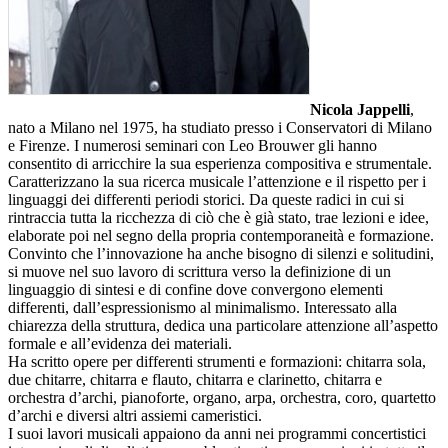
Nicola Jappelli
,
nato a Milano nel 1975, ha studiato presso i Conservatori di Milano
e Firenze. I numerosi seminari con Leo Brouwer gli hanno
consentito di arricchire la sua esperienza compositiva e strumentale.
Caratterizzano la sua ricerca musicale l’attenzione e il rispetto per i
linguaggi dei differenti periodi storici. Da queste radici in cui si
rintraccia tutta la ricchezza di ciò che è già stato, trae lezioni e idee,
elaborate poi nel segno della propria contemporaneità e formazione.
Convinto che l’innovazione ha anche bisogno di silenzi e solitudini,
si muove nel suo lavoro di scrittura verso la definizione di un
linguaggio di sintesi e di confine dove convergono elementi
differenti, dall’espressionismo al minimalismo. Interessato alla
chiarezza della struttura, dedica una particolare attenzione all’aspetto
formale e all’evidenza dei materiali.
Ha scritto opere per differenti strumenti e formazioni: chitarra sola,
due chitarre, chitarra e flauto, chitarra e clarinetto, chitarra e
orchestra d’archi, pianoforte, organo, arpa, orchestra, coro, quartetto
d’archi e diversi altri assiemi cameristici.
I suoi lavori musicali appaiono da anni nei programmi concertistici