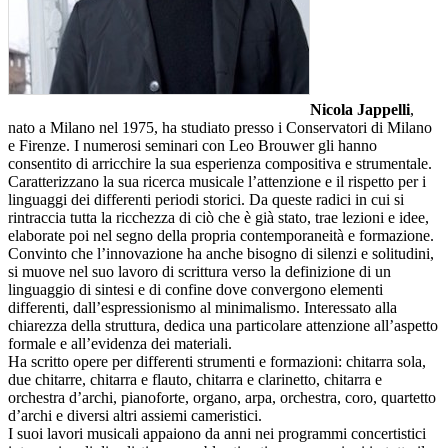
Nicola Jappelli
,
nato a Milano nel 1975, ha studiato presso i Conservatori di Milano
e Firenze. I numerosi seminari con Leo Brouwer gli hanno
consentito di arricchire la sua esperienza compositiva e strumentale.
Caratterizzano la sua ricerca musicale l’attenzione e il rispetto per i
linguaggi dei differenti periodi storici. Da queste radici in cui si
rintraccia tutta la ricchezza di ciò che è già stato, trae lezioni e idee,
elaborate poi nel segno della propria contemporaneità e formazione.
Convinto che l’innovazione ha anche bisogno di silenzi e solitudini,
si muove nel suo lavoro di scrittura verso la definizione di un
linguaggio di sintesi e di confine dove convergono elementi
differenti, dall’espressionismo al minimalismo. Interessato alla
chiarezza della struttura, dedica una particolare attenzione all’aspetto
formale e all’evidenza dei materiali.
Ha scritto opere per differenti strumenti e formazioni: chitarra sola,
due chitarre, chitarra e flauto, chitarra e clarinetto, chitarra e
orchestra d’archi, pianoforte, organo, arpa, orchestra, coro, quartetto
d’archi e diversi altri assiemi cameristici.
I suoi lavori musicali appaiono da anni nei programmi concertistici