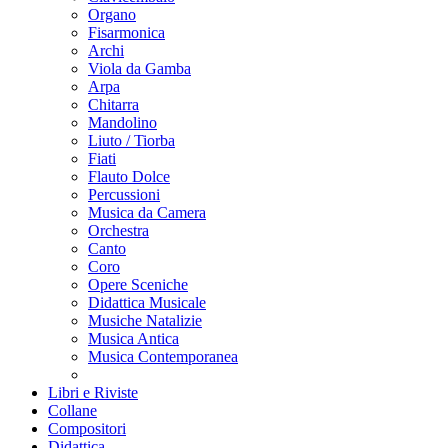
Organo
Fisarmonica
Archi
Viola da Gamba
Arpa
Chitarra
Mandolino
Liuto / Tiorba
Fiati
Flauto Dolce
Percussioni
Musica da Camera
Orchestra
Canto
Coro
Opere Sceniche
Didattica Musicale
Musiche Natalizie
Musica Antica
Musica Contemporanea
Libri e Riviste
Collane
Compositori
Didattica