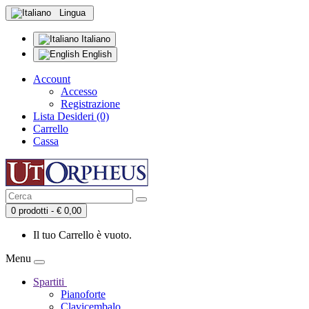
Lingua
Italiano
English
Account
Accesso
Registrazione
Lista Desideri (0)
Carrello
Cassa
0 prodotti - € 0,00
Il tuo Carrello è vuoto.
Menu
Spartiti
Pianoforte
Clavicembalo