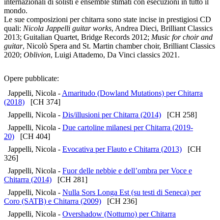
internazionali di solisti e ensemble stimati con esecuzioni in tutto il
mondo.
Le sue composizioni per chitarra sono state incise in prestigiosi CD
quali:
Nicola Jappelli guitar works
, Andrea Dieci, Brilliant Classics
2013; Guitalian Quartet, Bridge Records 2012;
Music for choir and
guitar
, Nicolò Spera and St. Martin chamber choir, Brilliant Classics
2020;
Oblivion
, Luigi Attademo, Da Vinci classics 2021.
Opere pubblicate:
Jappelli, Nicola -
Amaritudo (Dowland Mutations) per Chitarra
(2018)
[CH 374]
Jappelli, Nicola -
Dis/illusioni per Chitarra (2014)
[CH 258]
Jappelli, Nicola -
Due cartoline milanesi per Chitarra (2019-
20)
[CH 404]
Jappelli, Nicola -
Evocativa per Flauto e Chitarra (2013)
[CH
326]
Jappelli, Nicola -
Fuor delle nebbie e dell’ombra per Voce e
Chitarra (2014)
[CH 281]
Jappelli, Nicola -
Nulla Sors Longa Est (su testi di Seneca) per
Coro (SATB) e Chitarra (2009)
[CH 236]
Jappelli, Nicola -
Overshadow (Notturno) per Chitarra