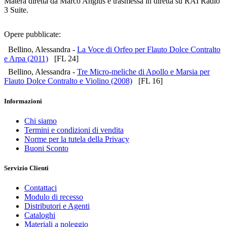
Matera diretta da Marco Angius e trasmessa in diretta su RAI Radio
3 Suite.
Opere pubblicate:
Bellino, Alessandra -
La Voce di Orfeo per Flauto Dolce Contralto
e Arpa (2011)
[FL 24]
Bellino, Alessandra -
Tre Micro-meliche di Apollo e Marsia per
Flauto Dolce Contralto e Violino (2008)
[FL 16]
Informazioni
Chi siamo
Termini e condizioni di vendita
Norme per la tutela della Privacy
Buoni Sconto
Servizio Clienti
Contattaci
Modulo di recesso
Distributori e Agenti
Cataloghi
Materiali a noleggio