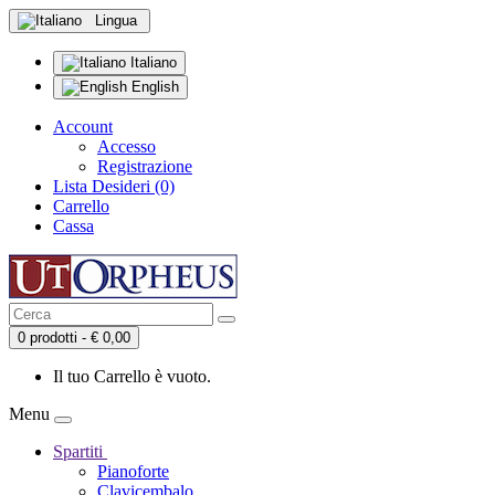
Lingua
Italiano
English
Account
Accesso
Registrazione
Lista Desideri (0)
Carrello
Cassa
0 prodotti - € 0,00
Il tuo Carrello è vuoto.
Menu
Spartiti
Pianoforte
Clavicembalo