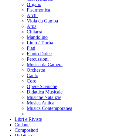
Organo
Fisarmonica
Archi
Viola da Gamba
Arpa
Chitarra
Mandolino
Liuto / Tiorba
Fiati
Flauto Dolce
Percussioni
Musica da Camera
Orchestra
Canto
Coro
Opere Sceniche
Didattica Musicale
Musiche Natalizie
Musica Antica
Musica Contemporanea
Libri e Riviste
Collane
Compositori
Didattica