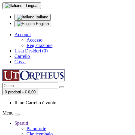
Lingua
Italiano
English
Account
Accesso
Registrazione
Lista Desideri (0)
Carrello
Cassa
0 prodotti - € 0,00
Il tuo Carrello è vuoto.
Menu
Spartiti
Pianoforte
Clavicembalo