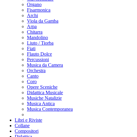
Organo
Fisarmonica
Archi
Viola da Gamba
Arpa
Chitarra
Mandolino
Liuto / Tiorba
Fiati
Flauto Dolce
Percussioni
Musica da Camera
Orchestra
Canto
Coro
Opere Sceniche
Didattica Musicale
Musiche Natalizie
Musica Antica
Musica Contemporanea
Libri e Riviste
Collane
Compositori
Didattica