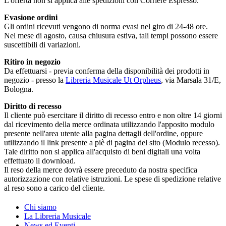
L'offerta non si applica alle spedizioni con Corriere Espresso.
Evasione ordini
Gli ordini ricevuti vengono di norma evasi nel giro di 24-48 ore.
Nel mese di agosto, causa chiusura estiva, tali tempi possono essere
suscettibili di variazioni.
Ritiro in negozio
Da effettuarsi - previa conferma della disponibilità dei prodotti in
negozio - presso la
Libreria Musicale Ut Orpheus
, via Marsala 31/E,
Bologna.
Diritto di recesso
Il cliente può esercitare il diritto di recesso entro e non oltre 14 giorni
dal ricevimento della merce ordinata utilizzando l'apposito modulo
presente nell'area utente alla pagina dettagli dell'ordine, oppure
utilizzando il link presente a piè di pagina del sito (Modulo recesso).
Tale diritto non si applica all'acquisto di beni digitali una volta
effettuato il download.
Il reso della merce dovrà essere preceduto da nostra specifica
autorizzazione con relative istruzioni. Le spese di spedizione relative
al reso sono a carico del cliente.
Chi siamo
La Libreria Musicale
News ed Eventi