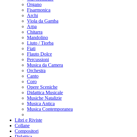
Organo
Fisarmonica
Archi
Viola da Gamba
Arpa
Chitarra
Mandolino
Liuto / Tiorba
Fiati
Flauto Dolce
Percussioni
Musica da Camera
Orchestra
Canto
Coro
Opere Sceniche
Didattica Musicale
Musiche Natalizie
Musica Antica
Musica Contemporanea
Libri e Riviste
Collane
Compositori
Didattica