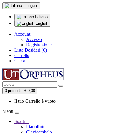
Lingua
Italiano
English
Account
Accesso
Registrazione
Lista Desideri (0)
Carrello
Cassa
0 prodotti - € 0,00
Il tuo Carrello è vuoto.
Menu
Spartiti
Pianoforte
Clavicembalo