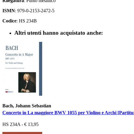
Rilegatura
: Punto metallico
ISMN
: 979-0-2153-2472-5
Codice
: HS 234B
Altri utenti hanno acquistato anche:
Bach, Johann Sebastian
Concerto in La maggiore BWV 1055 per Violino e Archi [Partitu
HS 234A - € 13,95