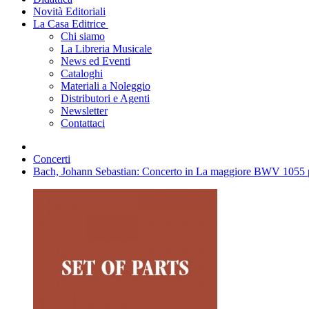
Novità Editoriali
La Casa Editrice
Chi siamo
La Libreria Musicale
News ed Eventi
Cataloghi
Materiali a Noleggio
Distributori e Agenti
Newsletter
Contattaci
Concerti
Bach, Johann Sebastian: Concerto in La maggiore BWV 1055 per