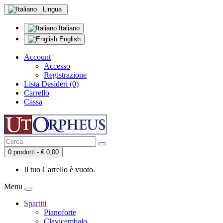
Lingua
Italiano
English
Account
Accesso
Registrazione
Lista Desideri (0)
Carrello
Cassa
0 prodotti - € 0,00
Il tuo Carrello è vuoto.
Menu
Spartiti
Pianoforte
Clavicembalo