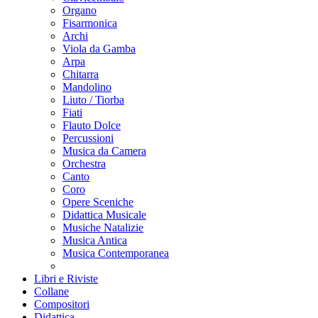
Organo
Fisarmonica
Archi
Viola da Gamba
Arpa
Chitarra
Mandolino
Liuto / Tiorba
Fiati
Flauto Dolce
Percussioni
Musica da Camera
Orchestra
Canto
Coro
Opere Sceniche
Didattica Musicale
Musiche Natalizie
Musica Antica
Musica Contemporanea
Libri e Riviste
Collane
Compositori
Didattica