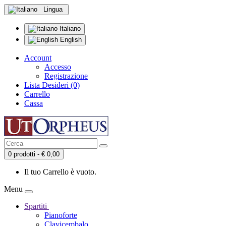
Lingua
Italiano
English
Account
Accesso
Registrazione
Lista Desideri (0)
Carrello
Cassa
0 prodotti - € 0,00
Il tuo Carrello è vuoto.
Menu
Spartiti
Pianoforte
Clavicembalo