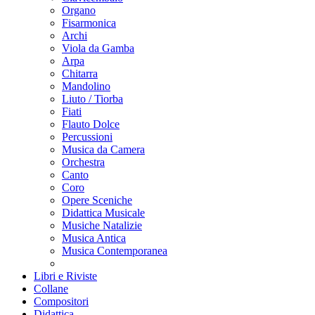
Organo
Fisarmonica
Archi
Viola da Gamba
Arpa
Chitarra
Mandolino
Liuto / Tiorba
Fiati
Flauto Dolce
Percussioni
Musica da Camera
Orchestra
Canto
Coro
Opere Sceniche
Didattica Musicale
Musiche Natalizie
Musica Antica
Musica Contemporanea
Libri e Riviste
Collane
Compositori
Didattica