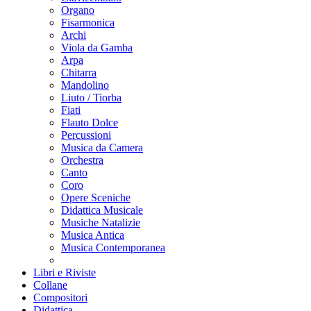
Organo
Fisarmonica
Archi
Viola da Gamba
Arpa
Chitarra
Mandolino
Liuto / Tiorba
Fiati
Flauto Dolce
Percussioni
Musica da Camera
Orchestra
Canto
Coro
Opere Sceniche
Didattica Musicale
Musiche Natalizie
Musica Antica
Musica Contemporanea
Libri e Riviste
Collane
Compositori
Didattica