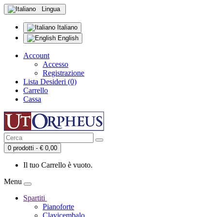
Lingua
Italiano
English
Account
Accesso
Registrazione
Lista Desideri (0)
Carrello
Cassa
0 prodotti - € 0,00
Il tuo Carrello è vuoto.
Menu
Spartiti
Pianoforte
Clavicembalo