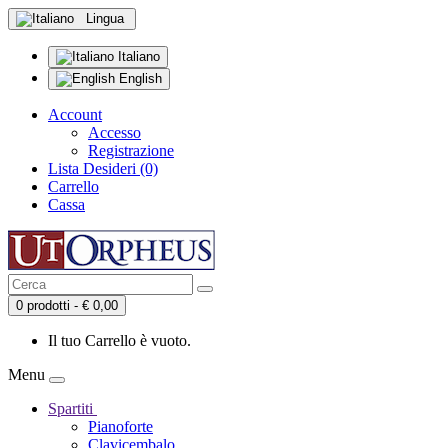
Lingua
Italiano
English
Account
Accesso
Registrazione
Lista Desideri (0)
Carrello
Cassa
0 prodotti - € 0,00
Il tuo Carrello è vuoto.
Menu
Spartiti
Pianoforte
Clavicembalo