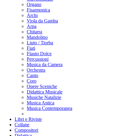
Organo
Fisarmonica
Archi
Viola da Gamba
Arpa
Chitarra
Mandolino
Liuto / Tiorba
Fiati
Flauto Dolce
Percussioni
Musica da Camera
Orchestra
Canto
Coro
Opere Sceniche
Didattica Musicale
Musiche Natalizie
Musica Antica
Musica Contemporanea
Libri e Riviste
Collane
Compositori
Didattica