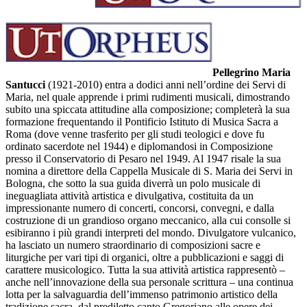
Pellegrino Maria
Santucci
(1921-2010) entra a dodici anni nell’ordine dei Servi di
Maria, nel quale apprende i primi rudimenti musicali, dimostrando
subito una spiccata attitudine alla composizione; completerà la sua
formazione frequentando il Pontificio Istituto di Musica Sacra a
Roma (dove venne trasferito per gli studi teologici e dove fu
ordinato sacerdote nel 1944) e diplomandosi in Composizione
presso il Conservatorio di Pesaro nel 1949. Al 1947 risale la sua
nomina a direttore della Cappella Musicale di S. Maria dei Servi in
Bologna, che sotto la sua guida diverrà un polo musicale di
ineguagliata attività artistica e divulgativa, costituita da un
impressionante numero di concerti, concorsi, convegni, e dalla
costruzione di un grandioso organo meccanico, alla cui consolle si
esibiranno i più grandi interpreti del mondo. Divulgatore vulcanico,
ha lasciato un numero straordinario di composizioni sacre e
liturgiche per vari tipi di organici, oltre a pubblicazioni e saggi di
carattere musicologico. Tutta la sua attività artistica rappresentò –
anche nell’innovazione della sua personale scrittura – una continua
lotta per la salvaguardia dell’immenso patrimonio artistico della
tradizione sacra, dal prediletto canto Gregoriano alle opere dei