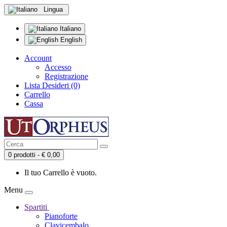
Lingua
Italiano
English
Account
Accesso
Registrazione
Lista Desideri (0)
Carrello
Cassa
0 prodotti - € 0,00
Il tuo Carrello è vuoto.
Menu
Spartiti
Pianoforte
Clavicembalo