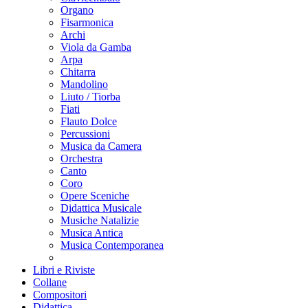
Organo
Fisarmonica
Archi
Viola da Gamba
Arpa
Chitarra
Mandolino
Liuto / Tiorba
Fiati
Flauto Dolce
Percussioni
Musica da Camera
Orchestra
Canto
Coro
Opere Sceniche
Didattica Musicale
Musiche Natalizie
Musica Antica
Musica Contemporanea
Libri e Riviste
Collane
Compositori
Didattica