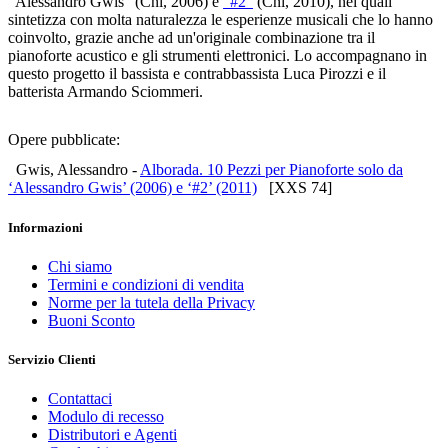
"Alessandro Gwis" (Cni, 2006) e
"#2"
(Cni, 2010), nei quali
sintetizza con molta naturalezza le esperienze musicali che lo hanno
coinvolto, grazie anche ad un'originale combinazione tra il
pianoforte acustico e gli strumenti elettronici. Lo accompagnano in
questo progetto il bassista e contrabbassista Luca Pirozzi e il
batterista Armando Sciommeri.
Opere pubblicate:
Gwis, Alessandro -
Alborada. 10 Pezzi per Pianoforte solo da
‘Alessandro Gwis’ (2006) e ‘#2’ (2011)
[XXS 74]
Informazioni
Chi siamo
Termini e condizioni di vendita
Norme per la tutela della Privacy
Buoni Sconto
Servizio Clienti
Contattaci
Modulo di recesso
Distributori e Agenti