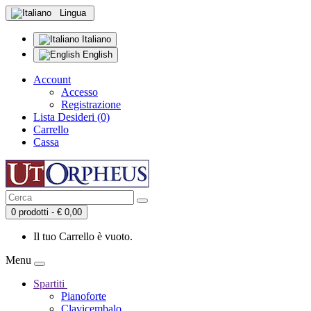
Lingua
Italiano
English
Account
Accesso
Registrazione
Lista Desideri (0)
Carrello
Cassa
0 prodotti - € 0,00
Il tuo Carrello è vuoto.
Menu
Spartiti
Pianoforte
Clavicembalo