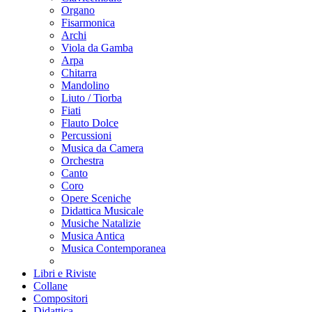
Organo
Fisarmonica
Archi
Viola da Gamba
Arpa
Chitarra
Mandolino
Liuto / Tiorba
Fiati
Flauto Dolce
Percussioni
Musica da Camera
Orchestra
Canto
Coro
Opere Sceniche
Didattica Musicale
Musiche Natalizie
Musica Antica
Musica Contemporanea
Libri e Riviste
Collane
Compositori
Didattica