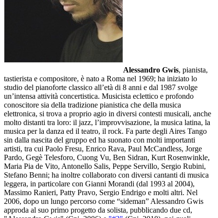
Alessandro Gwis
, pianista,
tastierista e compositore, è nato a Roma nel 1969; ha iniziato lo
studio del pianoforte classico all’età di 8 anni e dal 1987 svolge
un’intensa attività concertistica. Musicista eclettico e profondo
conoscitore sia della tradizione pianistica che della musica
elettronica, si trova a proprio agio in diversi contesti musicali, anche
molto distanti tra loro: il jazz, l’improvvisazione, la musica latina, la
musica per la danza ed il teatro, il rock. Fa parte degli Aires Tango
sin dalla nascita del gruppo ed ha suonato con molti importanti
artisti, tra cui Paolo Fresu, Enrico Rava, Paul McCandless, Jorge
Pardo, Gegè Telesforo, Cuong Vu, Ben Sidran, Kurt Rosenwinkle,
Maria Pia de Vito, Antonello Salis, Peppe Servillo, Sergio Rubini,
Stefano Benni; ha inoltre collaborato con diversi cantanti di musica
leggera, in particolare con Gianni Morandi (dal 1993 al 2004),
Massimo Ranieri, Patty Pravo, Sergio Endrigo e molti altri. Nel
2006, dopo un lungo percorso come “sideman” Alessandro Gwis
approda al suo primo progetto da solista, pubblicando due cd,