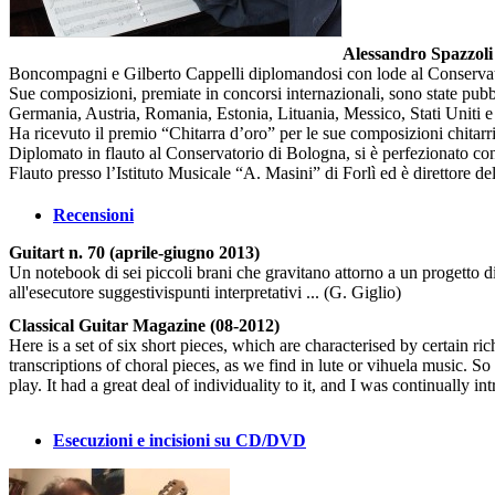
Alessandro Spazzoli
Boncompagni e Gilberto Cappelli diplomandosi con lode al Conservat
Sue composizioni, premiate in concorsi internazionali, sono state pubb
Germania, Austria, Romania, Estonia, Lituania, Messico, Stati Uniti 
Ha ricevuto il premio “Chitarra d’oro” per le sue composizioni chitarr
Diplomato in flauto al Conservatorio di Bologna, si è perfezionato con
Flauto presso l’Istituto Musicale “A. Masini” di Forlì ed è direttore de
Recensioni
Guitart n. 70 (aprile-giugno 2013)
Un notebook di sei piccoli brani che gravitano attorno a un progetto di
all'esecutore suggestivispunti interpretativi ... (G. Giglio)
Classical Guitar Magazine (08-2012)
Here is a set of six short pieces, which are characterised by certain ri
transcriptions of choral pieces, as we find in lute or vihuela music. So t
play. It had a great deal of individuality to it, and I was continually i
Esecuzioni e incisioni su CD/DVD