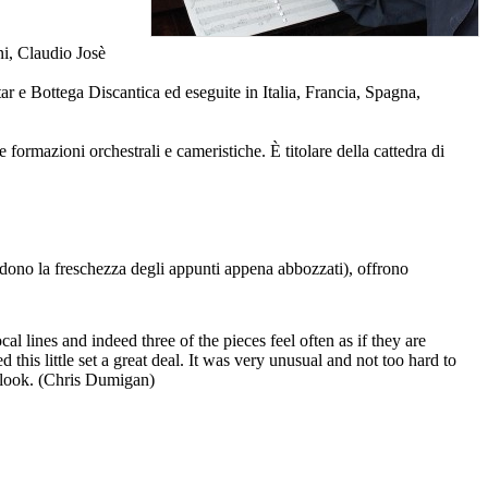
ni, Claudio Josè
r e Bottega Discantica ed eseguite in Italia, Francia, Spagna,
ormazioni orchestrali e cameristiche. È titolare della cattedra di
siedono la freschezza degli appunti appena abbozzati), offrono
al lines and indeed three of the pieces feel often as if they are
d this little set a great deal. It was very unusual and not too hard to
 a look. (Chris Dumigan)