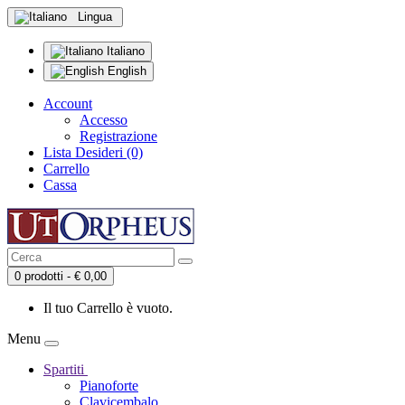
Lingua
Italiano
English
Account
Accesso
Registrazione
Lista Desideri (0)
Carrello
Cassa
0 prodotti - € 0,00
Il tuo Carrello è vuoto.
Menu
Spartiti
Pianoforte
Clavicembalo