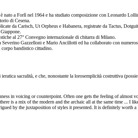
è nato a Forlì nel 1964 e ha studiato composizione con Leonardo Lolli
orio di Cesena.
licate da Carisch, Ut Orpheus e Habanera, registrate da Tactus, Dotguita
e Giappone.
istiche al 27° Convegno internazionale di chitarra di Milano.
 Severino Gazzelloni e Mario Ancillotti ed ha collaborato con numerose f
l corpo bandistico cittadino.
 ieratica sacralità, e che, nonostante la lorosemplicità costruttiva (pos
chness in voicing or counterpoint. Often one gets the feeling of almost voc
here is a mix of the modern and the archaic all at the same time ... I like
ntrigued by the juxtaposition of styles it presented. It is definitely worth