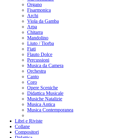
Organo
Fisarmonica
Archi
Viola da Gamba
Arpa
Chitarra
Mandolino
Liuto / Tiorba
Fiati
Flauto Dolce
Percussioni
Musica da Camera
Orchestra
Canto
Coro
Opere Sceniche
Didattica Musicale
Musiche Natalizie
Musica Antica
Musica Contemporanea
Libri e Riviste
Collane
Compositori
Didattica