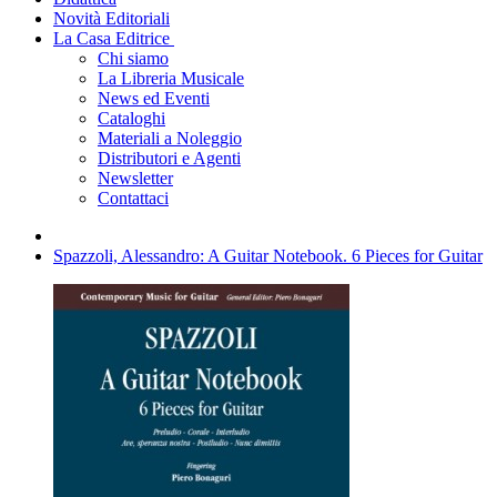
Novità Editoriali
La Casa Editrice
Chi siamo
La Libreria Musicale
News ed Eventi
Cataloghi
Materiali a Noleggio
Distributori e Agenti
Newsletter
Contattaci
Spazzoli, Alessandro: A Guitar Notebook. 6 Pieces for Guitar