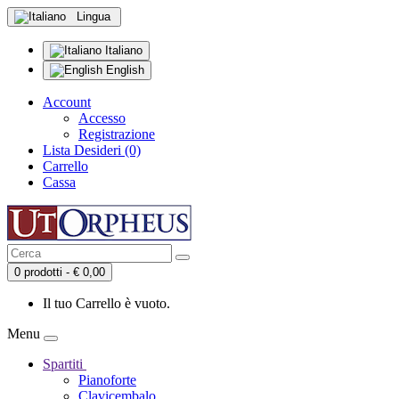
Lingua
Italiano
English
Account
Accesso
Registrazione
Lista Desideri (0)
Carrello
Cassa
0 prodotti - € 0,00
Il tuo Carrello è vuoto.
Menu
Spartiti
Pianoforte
Clavicembalo