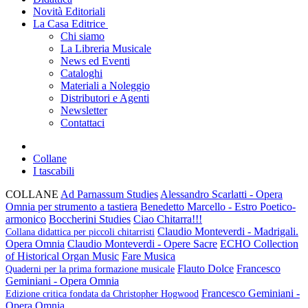
Novità Editoriali
La Casa Editrice
Chi siamo
La Libreria Musicale
News ed Eventi
Cataloghi
Materiali a Noleggio
Distributori e Agenti
Newsletter
Contattaci
Collane
I tascabili
COLLANE
Ad Parnassum Studies
Alessandro Scarlatti - Opera
Omnia per strumento a tastiera
Benedetto Marcello - Estro Poetico-
armonico
Boccherini Studies
Ciao Chitarra!!!
Claudio Monteverdi - Madrigali.
Collana didattica per piccoli chitarristi
Opera Omnia
Claudio Monteverdi - Opere Sacre
ECHO Collection
of Historical Organ Music
Fare Musica
Flauto Dolce
Francesco
Quaderni per la prima formazione musicale
Geminiani - Opera Omnia
Francesco Geminiani -
Edizione critica fondata da Christopher Hogwood
Opera Omnia