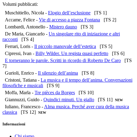
Volumi pubblicati:
Muschitiello, Nicola -
Elogio dell’esclusione
[TS 1]
Accame, Felice -
Vie di accesso a piazza Fontana
[TS 2]
Lombardi, Antonello -
Mistero dauno
[TS 3]
De Maria, Giancarlo -
Un singolare rito di iniziazione e altri
racconti
[TS 4]
Ferrari, Loris -
Il piccolo manovale dell’estetica
[TS 5]
Cipressi, Ivan -
Billy Wilder. Un regista quasi perfetto
[TS 6]
E torneranno le parole. Scritti in ricordo di Roberto De Caro
[TS
7]
Gurioli, Enrico -
Il silenzio dell’anima
[TS 8]
Cristoni, Tatiana -
La musica e il tempo dell’anima. Conversazioni
filosofiche e musicali
[TS 9]
Moffa, Marla -
Tre pièces da Borges
[TS 10]
Giannuzzi, Guido -
Quindici minuti. Un giallo
[TS 11]
NEW
Iuliano, Francesco -
Alma musica. Perché aver cura della musica
classica
[TS 12]
NEW
Informazioni
Chi siamo