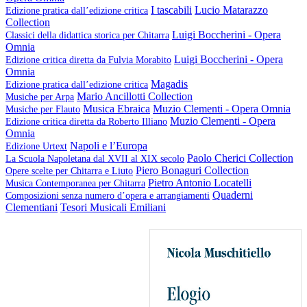
I tascabili
Lucio Matarazzo
Edizione pratica dall’edizione critica
Collection
Luigi Boccherini - Opera
Classici della didattica storica per Chitarra
Omnia
Luigi Boccherini - Opera
Edizione critica diretta da Fulvia Morabito
Omnia
Magadis
Edizione pratica dall’edizione critica
Mario Ancillotti Collection
Musiche per Arpa
Musica Ebraica
Muzio Clementi - Opera Omnia
Musiche per Flauto
Muzio Clementi - Opera
Edizione critica diretta da Roberto Illiano
Omnia
Napoli e l’Europa
Edizione Urtext
Paolo Cherici Collection
La Scuola Napoletana dal XVII al XIX secolo
Piero Bonaguri Collection
Opere scelte per Chitarra e Liuto
Pietro Antonio Locatelli
Musica Contemporanea per Chitarra
Quaderni
Composizioni senza numero d’opera e arrangiamenti
Clementiani
Tesori Musicali Emiliani