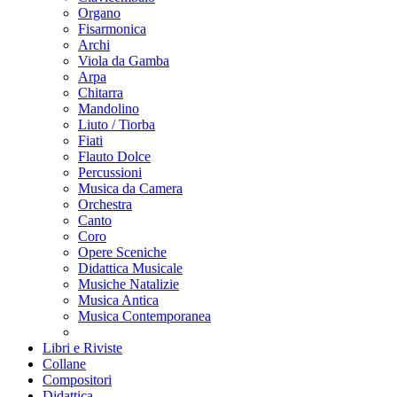
Organo
Fisarmonica
Archi
Viola da Gamba
Arpa
Chitarra
Mandolino
Liuto / Tiorba
Fiati
Flauto Dolce
Percussioni
Musica da Camera
Orchestra
Canto
Coro
Opere Sceniche
Didattica Musicale
Musiche Natalizie
Musica Antica
Musica Contemporanea
Libri e Riviste
Collane
Compositori
Didattica