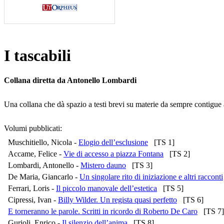
I tascabili
Collana diretta da Antonello Lombardi
Una collana che dà spazio a testi brevi su materie da sempre contigue all
Volumi pubblicati:
Muschitiello, Nicola -
Elogio dell’esclusione
[TS 1]
Accame, Felice -
Vie di accesso a piazza Fontana
[TS 2]
Lombardi, Antonello -
Mistero dauno
[TS 3]
De Maria, Giancarlo -
Un singolare rito di iniziazione e altri racconti
Ferrari, Loris -
Il piccolo manovale dell’estetica
[TS 5]
Cipressi, Ivan -
Billy Wilder. Un regista quasi perfetto
[TS 6]
E torneranno le parole. Scritti in ricordo di Roberto De Caro
[TS 7]
Gurioli, Enrico -
Il silenzio dell’anima
[TS 8]