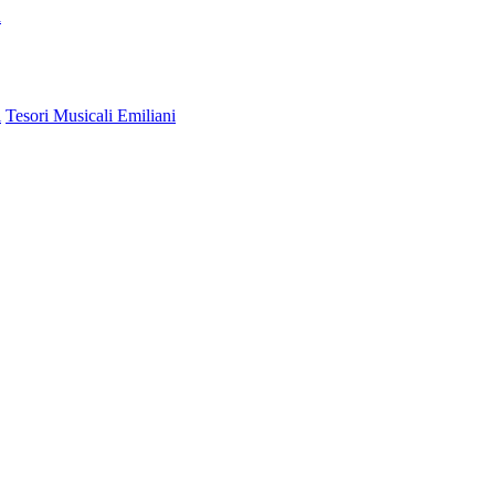
a
i
Tesori Musicali Emiliani