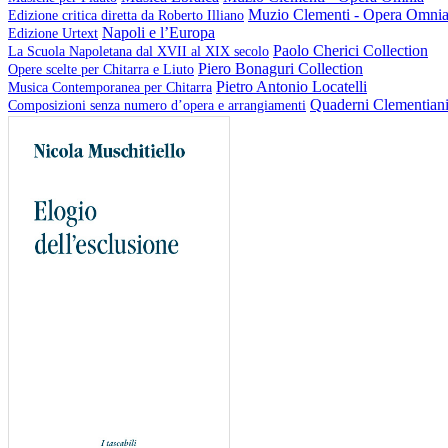
Muzio Clementi - Opera Omni
Edizione critica diretta da Roberto Illiano
Napoli e l’Europa
Edizione Urtext
Paolo Cherici Collection
La Scuola Napoletana dal XVII al XIX secolo
Piero Bonaguri Collection
Opere scelte per Chitarra e Liuto
Pietro Antonio Locatelli
Musica Contemporanea per Chitarra
Quaderni Clementian
Composizioni senza numero d’opera e arrangiamenti