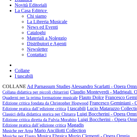
Novità Editoriali
La Casa Editrice
Chi siamo
La Libreria Musicale
News ed Eventi
Cataloghi
Materiali a Noleggio
Distributori e Agenti
Newsletter
Contattaci
Collane
I tascabili
COLLANE
Ad Parnassum Studies
Alessandro Scarlatti - Opera Omni
Claudio Monteverdi - Madrigali.
Collana didattica per piccoli chitarristi
Flauto Dolce
Francesco Gemi
Quaderni per la prima formazione musicale
Francesco Geminiani -
Edizione critica fondata da Christopher Hogwood
I tascabili
Lucio Matarazzo Collecti
Edizione pratica dall’edizione critica
Luigi Boccherini - Opera Omn
Classici della didattica storica per Chitarra
Luigi Boccherini - Opera Omn
Edizione critica diretta da Fulvia Morabito
Magadis
Edizione pratica dall’edizione critica
Mario Ancillotti Collection
Musiche per Arpa
Musica Ebraica
Muzio Clementi - Opera Omnia
Musiche per Flauto