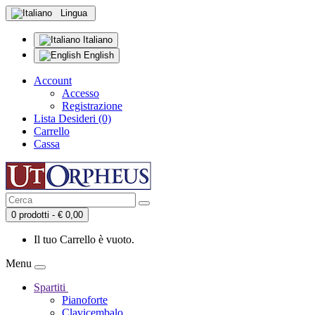
Lingua
Italiano
English
Account
Accesso
Registrazione
Lista Desideri (0)
Carrello
Cassa
0 prodotti - € 0,00
Il tuo Carrello è vuoto.
Menu
Spartiti
Pianoforte
Clavicembalo