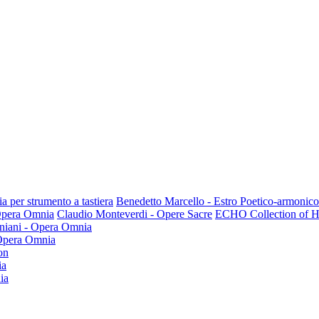
a per strumento a tastiera
Benedetto Marcello - Estro Poetico-armonico
 Opera Omnia
Claudio Monteverdi - Opere Sacre
ECHO Collection of Hi
niani - Opera Omnia
 Opera Omnia
on
ia
ia