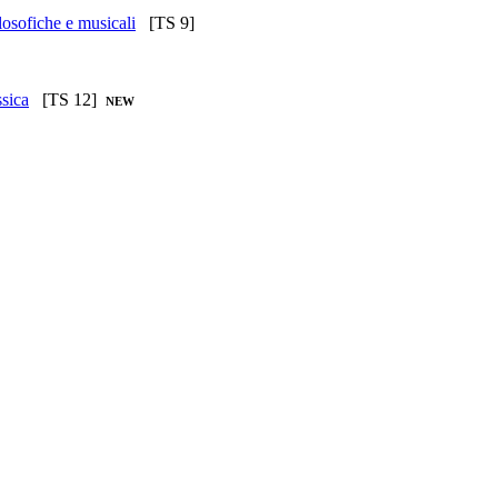
losofiche e musicali
[TS 9]
ssica
[TS 12]
NEW