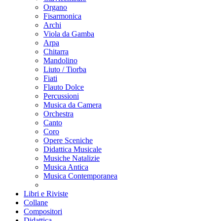
Organo
Fisarmonica
Archi
Viola da Gamba
Arpa
Chitarra
Mandolino
Liuto / Tiorba
Fiati
Flauto Dolce
Percussioni
Musica da Camera
Orchestra
Canto
Coro
Opere Sceniche
Didattica Musicale
Musiche Natalizie
Musica Antica
Musica Contemporanea
Libri e Riviste
Collane
Compositori
Didattica