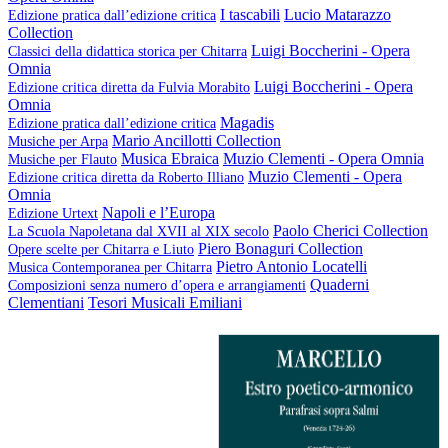
I tascabili
Lucio Matarazzo
Edizione pratica dall’edizione critica
Collection
Luigi Boccherini - Opera
Classici della didattica storica per Chitarra
Omnia
Luigi Boccherini - Opera
Edizione critica diretta da Fulvia Morabito
Omnia
Magadis
Edizione pratica dall’edizione critica
Mario Ancillotti Collection
Musiche per Arpa
Musica Ebraica
Muzio Clementi - Opera Omnia
Musiche per Flauto
Muzio Clementi - Opera
Edizione critica diretta da Roberto Illiano
Omnia
Napoli e l’Europa
Edizione Urtext
Paolo Cherici Collection
La Scuola Napoletana dal XVII al XIX secolo
Piero Bonaguri Collection
Opere scelte per Chitarra e Liuto
Pietro Antonio Locatelli
Musica Contemporanea per Chitarra
Quaderni
Composizioni senza numero d’opera e arrangiamenti
Clementiani
Tesori Musicali Emiliani