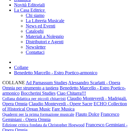
Novità Editoriali
La Casa Editrice
Chi siamo
La Libreria Musicale
News ed Eventi
Cataloghi
Materiali a Noleggio
Distributori e Agenti
Newsletter
Contattaci
Collane
Benedetto Marcello - Estro Poetico-armonico
COLLANE
Ad Parnassum Studies
Alessandro Scarlatti - Opera
Omnia per strumento a tastiera
Benedetto Marcello - Estro Poetico-
armonico
Boccherini Studies
Ciao Chitarra!!!
Claudio Monteverdi - Madrigali.
Collana didattica per piccoli chitarristi
Opera Omnia
Claudio Monteverdi - Opere Sacre
ECHO Collection
of Historical Organ Music
Fare Musica
Flauto Dolce
Francesco
Quaderni per la prima formazione musicale
Geminiani - Opera Omnia
Francesco Geminiani -
Edizione critica fondata da Christopher Hogwood
Opera Omnia