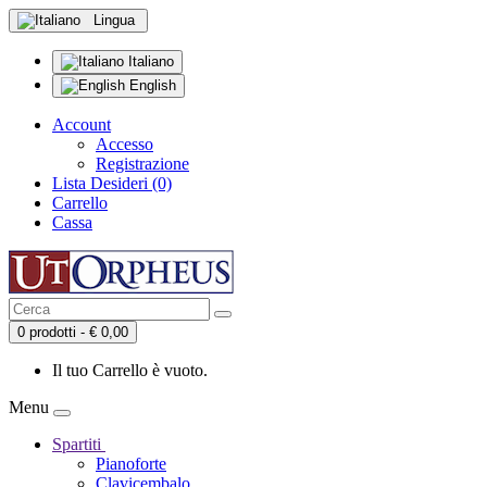
Lingua
Italiano
English
Account
Accesso
Registrazione
Lista Desideri (0)
Carrello
Cassa
0 prodotti - € 0,00
Il tuo Carrello è vuoto.
Menu
Spartiti
Pianoforte
Clavicembalo