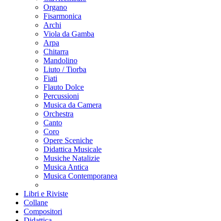
Organo
Fisarmonica
Archi
Viola da Gamba
Arpa
Chitarra
Mandolino
Liuto / Tiorba
Fiati
Flauto Dolce
Percussioni
Musica da Camera
Orchestra
Canto
Coro
Opere Sceniche
Didattica Musicale
Musiche Natalizie
Musica Antica
Musica Contemporanea
Libri e Riviste
Collane
Compositori
Didattica