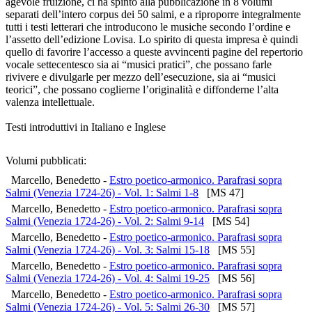
agevole fruizione, ci ha spinto alla pubblicazione in 8 volumi
separati dell’intero corpus dei 50 salmi, e a riproporre integralmente
tutti i testi letterari che introducono le musiche secondo l’ordine e
l’assetto dell’edizione Lovisa. Lo spirito di questa impresa è quindi
quello di favorire l’accesso a queste avvincenti pagine del repertorio
vocale settecentesco sia ai “musici pratici”, che possano farle
rivivere e divulgarle per mezzo dell’esecuzione, sia ai “musici
teorici”, che possano coglierne l’originalità e diffonderne l’alta
valenza intellettuale.
Testi introduttivi in Italiano e Inglese
Volumi pubblicati:
Marcello, Benedetto -
Estro poetico-armonico. Parafrasi sopra
Salmi (Venezia 1724-26) - Vol. 1: Salmi 1-8
[MS 47]
Marcello, Benedetto -
Estro poetico-armonico. Parafrasi sopra
Salmi (Venezia 1724-26) - Vol. 2: Salmi 9-14
[MS 54]
Marcello, Benedetto -
Estro poetico-armonico. Parafrasi sopra
Salmi (Venezia 1724-26) - Vol. 3: Salmi 15-18
[MS 55]
Marcello, Benedetto -
Estro poetico-armonico. Parafrasi sopra
Salmi (Venezia 1724-26) - Vol. 4: Salmi 19-25
[MS 56]
Marcello, Benedetto -
Estro poetico-armonico. Parafrasi sopra
Salmi (Venezia 1724-26) - Vol. 5: Salmi 26-30
[MS 57]