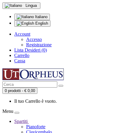
Lingua
Italiano
English
Account
Accesso
Registrazione
Lista Desideri (0)
Carrello
Cassa
0 prodotti - € 0,00
Il tuo Carrello è vuoto.
Menu
Spartiti
Pianoforte
Clavicembalo