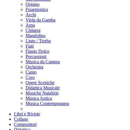
Organo
Fisarmonica
Archi
Viola da Gamba
Arpa
Chitarra
Mandolino
Liuto / Tiorba
Fiati
Flauto Dolce
Percussioni
Musica da Camera
Orchestra
Canto
Coro
Opere Sceniche
Didattica Musicale
Musiche Natalizie
Musica Antica
Musica Contemporanea
Libri e Riviste
Collane
Compositori
Didattica