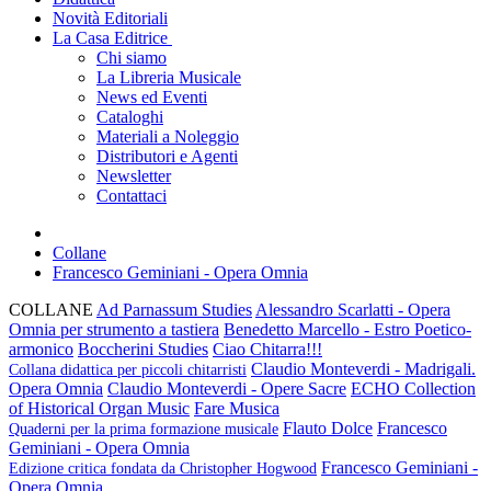
Novità Editoriali
La Casa Editrice
Chi siamo
La Libreria Musicale
News ed Eventi
Cataloghi
Materiali a Noleggio
Distributori e Agenti
Newsletter
Contattaci
Collane
Francesco Geminiani - Opera Omnia
COLLANE
Ad Parnassum Studies
Alessandro Scarlatti - Opera
Omnia per strumento a tastiera
Benedetto Marcello - Estro Poetico-
armonico
Boccherini Studies
Ciao Chitarra!!!
Claudio Monteverdi - Madrigali.
Collana didattica per piccoli chitarristi
Opera Omnia
Claudio Monteverdi - Opere Sacre
ECHO Collection
of Historical Organ Music
Fare Musica
Flauto Dolce
Francesco
Quaderni per la prima formazione musicale
Geminiani - Opera Omnia
Francesco Geminiani -
Edizione critica fondata da Christopher Hogwood
Opera Omnia