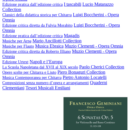
I tascabili
Lucio Matarazzo
Edizione pratica dall’edizione critica
Collection
Luigi Boccherini - Opera
Classici della didattica storica per Chitarra
Omnia
Luigi Boccherini - Opera
Edizione critica diretta da Fulvia Morabito
Omnia
Magadis
Edizione pratica dall’edizione critica
Mario Ancillotti Collection
Musiche per Arpa
Musica Ebraica
Muzio Clementi - Opera Omnia
Musiche per Flauto
Muzio Clementi - Opera
Edizione critica diretta da Roberto Illiano
Omnia
Napoli e l’Europa
Edizione Urtext
Paolo Cherici Collection
La Scuola Napoletana dal XVII al XIX secolo
Piero Bonaguri Collection
Opere scelte per Chitarra e Liuto
Pietro Antonio Locatelli
Musica Contemporanea per Chitarra
Quaderni
Composizioni senza numero d’opera e arrangiamenti
Clementiani
Tesori Musicali Emiliani