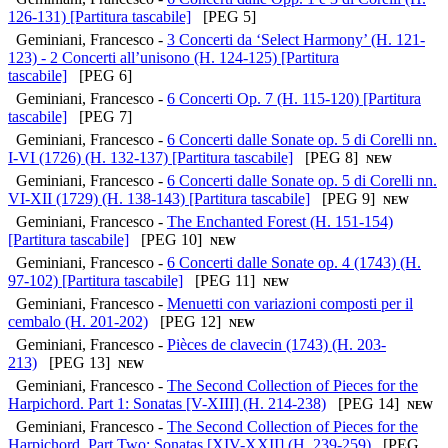
126-131) [Partitura tascabile]
[PEG 5]
Geminiani, Francesco -
3 Concerti da ‘Select Harmony’ (H. 121-
123) - 2 Concerti all’unisono (H. 124-125) [Partitura
tascabile]
[PEG 6]
Geminiani, Francesco -
6 Concerti Op. 7 (H. 115-120) [Partitura
tascabile]
[PEG 7]
Geminiani, Francesco -
6 Concerti dalle Sonate op. 5 di Corelli nn.
I-VI (1726) (H. 132-137) [Partitura tascabile]
[PEG 8]
NEW
Geminiani, Francesco -
6 Concerti dalle Sonate op. 5 di Corelli nn.
VI-XII (1729) (H. 138-143) [Partitura tascabile]
[PEG 9]
NEW
Geminiani, Francesco -
The Enchanted Forest (H. 151-154)
[Partitura tascabile]
[PEG 10]
NEW
Geminiani, Francesco -
6 Concerti dalle Sonate op. 4 (1743) (H.
97-102) [Partitura tascabile]
[PEG 11]
NEW
Geminiani, Francesco -
Menuetti con variazioni composti per il
cembalo (H. 201-202)
[PEG 12]
NEW
Geminiani, Francesco -
Pièces de clavecin (1743) (H. 203-
213)
[PEG 13]
NEW
Geminiani, Francesco -
The Second Collection of Pieces for the
Harpichord. Part 1: Sonatas [V-XIII] (H. 214-238)
[PEG 14]
NEW
Geminiani, Francesco -
The Second Collection of Pieces for the
Harpichord. Part Two: Sonatas [XIV-XXII] (H. 239-259)
[PEG