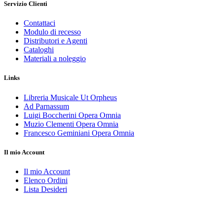
Servizio Clienti
Contattaci
Modulo di recesso
Distributori e Agenti
Cataloghi
Materiali a noleggio
Links
Libreria Musicale Ut Orpheus
Ad Parnassum
Luigi Boccherini Opera Omnia
Muzio Clementi Opera Omnia
Francesco Geminiani Opera Omnia
Il mio Account
Il mio Account
Elenco Ordini
Lista Desideri