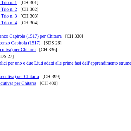
 Trio n. 1
[CH 301]
 Trio n. 2
[CH 302]
 Trio n. 3
[CH 303]
 Trio n. 4
[CH 304]
ncenzo Capirola (1517) per Chitarra
[CH 330]
incenzo Capirola (1517)
[SDS 26]
cutiva) per Chitarra
[CH 336]
DS 27]
lici per uno e due Liuti adatti alle prime fasi dell’apprendimento strum
secutiva) per Chitarra
[CH 399]
ecutiva) per Chitarra
[CH 400]