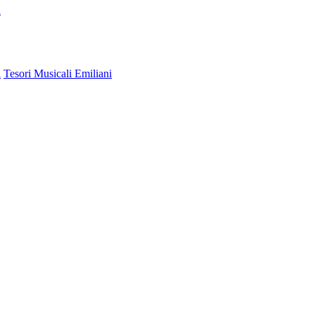
a
i
Tesori Musicali Emiliani