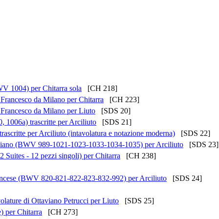
BWV 1004) per Chitarra sola
[CH 218]
e Francesco da Milano per Chitarra
[CH 223]
e Francesco da Milano per Liuto
[SDS 20]
1006a) trascritte per Arciliuto
[SDS 21]
scritte per Arciliuto (intavolatura e notazione moderna)
[SDS 22]
e italiano (BWV 989-1021-1023-1033-1034-1035) per Arciliuto
[SDS 23]
 Suites - 12 pezzi singoli) per Chitarra
[CH 238]
e francese (BWV 820-821-822-823-832-992) per Arciliuto
[SDS 24]
olature di Ottaviano Petrucci per Liuto
[SDS 25]
) per Chitarra
[CH 273]