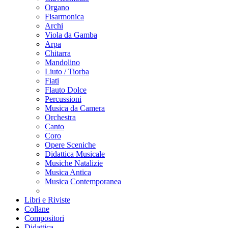
Organo
Fisarmonica
Archi
Viola da Gamba
Arpa
Chitarra
Mandolino
Liuto / Tiorba
Fiati
Flauto Dolce
Percussioni
Musica da Camera
Orchestra
Canto
Coro
Opere Sceniche
Didattica Musicale
Musiche Natalizie
Musica Antica
Musica Contemporanea
Libri e Riviste
Collane
Compositori
Didattica