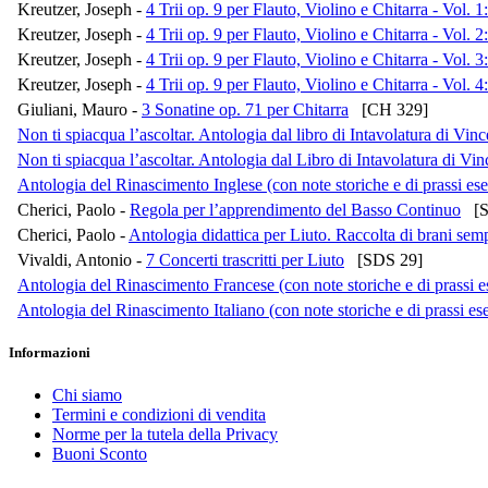
Kreutzer, Joseph -
4 Trii op. 9 per Flauto, Violino e Chitarra - Vol. 1:
Kreutzer, Joseph -
4 Trii op. 9 per Flauto, Violino e Chitarra - Vol. 2:
Kreutzer, Joseph -
4 Trii op. 9 per Flauto, Violino e Chitarra - Vol. 3:
Kreutzer, Joseph -
4 Trii op. 9 per Flauto, Violino e Chitarra - Vol. 4:
Giuliani, Mauro -
3 Sonatine op. 71 per Chitarra
[CH 329]
Non ti spiacqua l’ascoltar. Antologia dal libro di Intavolatura di Vi
Non ti spiacqua l’ascoltar. Antologia dal Libro di Intavolatura di V
Antologia del Rinascimento Inglese (con note storiche e di prassi ese
Cherici, Paolo -
Regola per l’apprendimento del Basso Continuo
[S
Cherici, Paolo -
Antologia didattica per Liuto. Raccolta di brani semp
Vivaldi, Antonio -
7 Concerti trascritti per Liuto
[SDS 29]
Antologia del Rinascimento Francese (con note storiche e di prassi e
Antologia del Rinascimento Italiano (con note storiche e di prassi es
Informazioni
Chi siamo
Termini e condizioni di vendita
Norme per la tutela della Privacy
Buoni Sconto