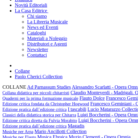
Novità Editoriali
La Casa Editrice
Chi siamo
La Libreria Musicale
News ed Eventi
Cataloghi
Materiali a Noleggio
Distributori e Agenti
Newsletter
Contattaci
Collane
Paolo Cherici Collection
COLLANE
Ad Parnassum Studies
Alessandro Scarlatti - Opera Omni
Claudio Monteverdi - Madrigali.
Collana didattica per piccoli chitarristi
Flauto Dolce
Francesco Gemi
Quaderni per la prima formazione musicale
Francesco Geminiani -
Edizione critica fondata da Christopher Hogwood
I tascabili
Lucio Matarazzo Collecti
Edizione pratica dall’edizione critica
Luigi Boccherini - Opera Omn
Classici della didattica storica per Chitarra
Luigi Boccherini - Opera Omn
Edizione critica diretta da Fulvia Morabito
Magadis
Edizione pratica dall’edizione critica
Mario Ancillotti Collection
Musiche per Arpa
Musica Ebraica
Muzio Clementi - Opera Omnia
Musiche per Flauto