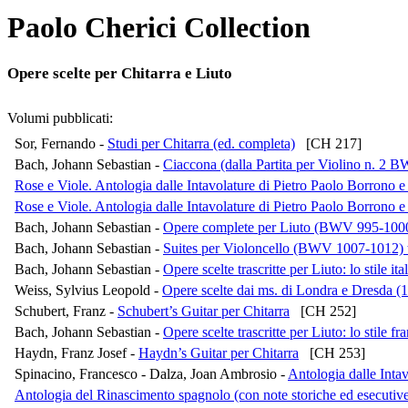
Paolo Cherici Collection
Opere scelte per Chitarra e Liuto
Volumi pubblicati:
Sor, Fernando -
Studi per Chitarra (ed. completa)
[CH 217]
Bach, Johann Sebastian -
Ciaccona (dalla Partita per Violino n. 2 
Rose e Viole. Antologia dalle Intavolature di Pietro Paolo Borrono 
Rose e Viole. Antologia dalle Intavolature di Pietro Paolo Borrono 
Bach, Johann Sebastian -
Opere complete per Liuto (BWV 995-1000, 
Bach, Johann Sebastian -
Suites per Violoncello (BWV 1007-1012) tra
Bach, Johann Sebastian -
Opere scelte trascritte per Liuto: lo stil
Weiss, Sylvius Leopold -
Opere scelte dai ms. di Londra e Dresda (12
Schubert, Franz -
Schubert’s Guitar per Chitarra
[CH 252]
Bach, Johann Sebastian -
Opere scelte trascritte per Liuto: lo stil
Haydn, Franz Josef -
Haydn’s Guitar per Chitarra
[CH 253]
Spinacino, Francesco - Dalza, Joan Ambrosio -
Antologia dalle Intav
Antologia del Rinascimento spagnolo (con note storiche ed esecutive