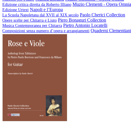
Muzio Clementi - Opera Omni
Edizione critica diretta da Roberto Illiano
Napoli e l’Europa
Edizione Urtext
Paolo Cherici Collection
La Scuola Napoletana dal XVII al XIX secolo
Piero Bonaguri Collection
Opere scelte per Chitarra e Liuto
Pietro Antonio Locatelli
Musica Contemporanea per Chitarra
Quaderni Clementian
Composizioni senza numero d’opera e arrangiamenti