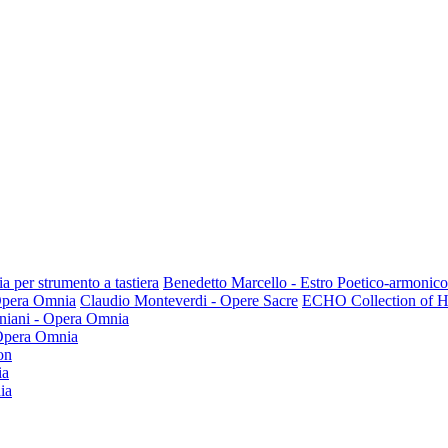
a per strumento a tastiera
Benedetto Marcello - Estro Poetico-armonico
 Opera Omnia
Claudio Monteverdi - Opere Sacre
ECHO Collection of Hi
niani - Opera Omnia
 Opera Omnia
on
ia
ia