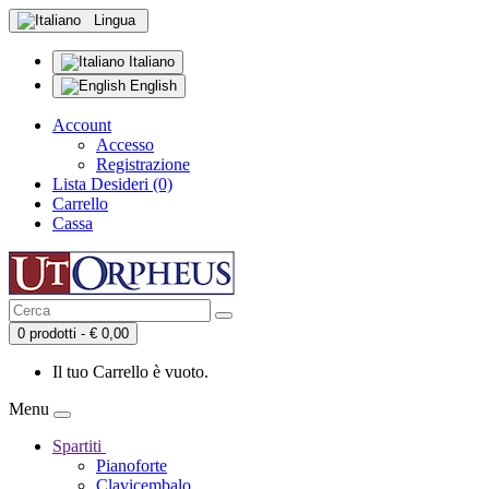
Lingua
Italiano
English
Account
Accesso
Registrazione
Lista Desideri (0)
Carrello
Cassa
0 prodotti - € 0,00
Il tuo Carrello è vuoto.
Menu
Spartiti
Pianoforte
Clavicembalo