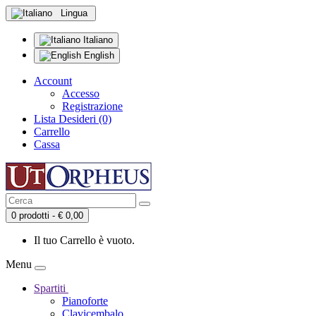
Lingua
Italiano
English
Account
Accesso
Registrazione
Lista Desideri (0)
Carrello
Cassa
0 prodotti - € 0,00
Il tuo Carrello è vuoto.
Menu
Spartiti
Pianoforte
Clavicembalo