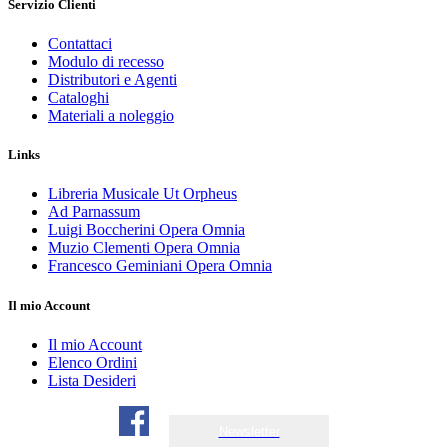
Servizio Clienti
Contattaci
Modulo di recesso
Distributori e Agenti
Cataloghi
Materiali a noleggio
Links
Libreria Musicale Ut Orpheus
Ad Parnassum
Luigi Boccherini Opera Omnia
Muzio Clementi Opera Omnia
Francesco Geminiani Opera Omnia
Il mio Account
Il mio Account
Elenco Ordini
Lista Desideri
Newsletter