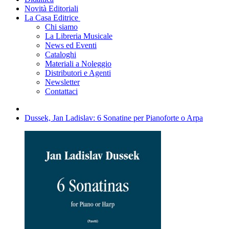
Novità Editoriali
La Casa Editrice
Chi siamo
La Libreria Musicale
News ed Eventi
Cataloghi
Materiali a Noleggio
Distributori e Agenti
Newsletter
Contattaci
Dussek, Jan Ladislav: 6 Sonatine per Pianoforte o Arpa