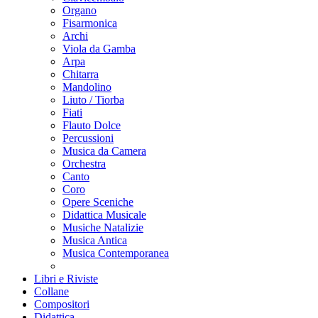
Organo
Fisarmonica
Archi
Viola da Gamba
Arpa
Chitarra
Mandolino
Liuto / Tiorba
Fiati
Flauto Dolce
Percussioni
Musica da Camera
Orchestra
Canto
Coro
Opere Sceniche
Didattica Musicale
Musiche Natalizie
Musica Antica
Musica Contemporanea
Libri e Riviste
Collane
Compositori
Didattica