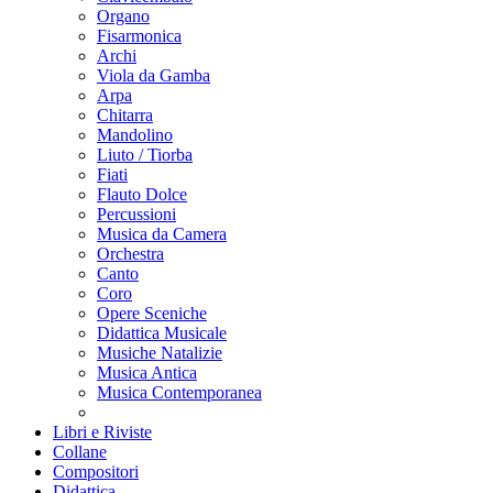
Organo
Fisarmonica
Archi
Viola da Gamba
Arpa
Chitarra
Mandolino
Liuto / Tiorba
Fiati
Flauto Dolce
Percussioni
Musica da Camera
Orchestra
Canto
Coro
Opere Sceniche
Didattica Musicale
Musiche Natalizie
Musica Antica
Musica Contemporanea
Libri e Riviste
Collane
Compositori
Didattica