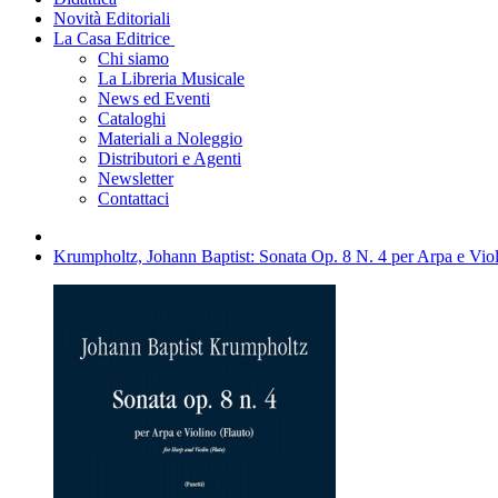
Novità Editoriali
La Casa Editrice
Chi siamo
La Libreria Musicale
News ed Eventi
Cataloghi
Materiali a Noleggio
Distributori e Agenti
Newsletter
Contattaci
Krumpholtz, Johann Baptist: Sonata Op. 8 N. 4 per Arpa e Viol