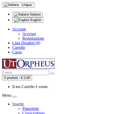
Lingua
Italiano
English
Account
Accesso
Registrazione
Lista Desideri (0)
Carrello
Cassa
0 prodotti - € 0,00
Il tuo Carrello è vuoto.
Menu
Spartiti
Pianoforte
Clavicembalo