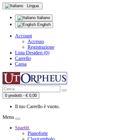
Lingua
Italiano
English
Account
Accesso
Registrazione
Lista Desideri (0)
Carrello
Cassa
0 prodotti - € 0,00
Il tuo Carrello è vuoto.
Menu
Spartiti
Pianoforte
Clavicembalo