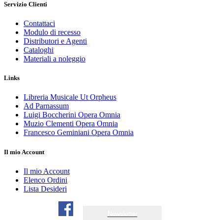
Servizio Clienti
Contattaci
Modulo di recesso
Distributori e Agenti
Cataloghi
Materiali a noleggio
Links
Libreria Musicale Ut Orpheus
Ad Parnassum
Luigi Boccherini Opera Omnia
Muzio Clementi Opera Omnia
Francesco Geminiani Opera Omnia
Il mio Account
Il mio Account
Elenco Ordini
Lista Desideri
Newsletter