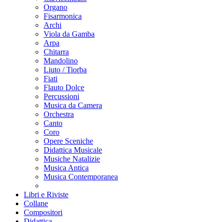
Organo
Fisarmonica
Archi
Viola da Gamba
Arpa
Chitarra
Mandolino
Liuto / Tiorba
Fiati
Flauto Dolce
Percussioni
Musica da Camera
Orchestra
Canto
Coro
Opere Sceniche
Didattica Musicale
Musiche Natalizie
Musica Antica
Musica Contemporanea
Libri e Riviste
Collane
Compositori
Didattica