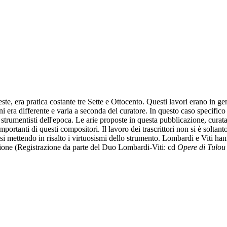
ste, era pratica costante tre Sette e Ottocento. Questi lavori erano in gene
ioni era differente e varia a seconda del curatore. In questo caso specific
i strumentisti dell'epoca. Le arie proposte in questa pubblicazione, cur
anti di questi compositori. Il lavoro dei trascrittori non si è soltanto 
ssi mettendo in risalto i virtuosismi dello strumento. Lombardi e Viti hann
cazione (Registrazione da parte del Duo Lombardi-Viti: cd
Opere di Tulou 