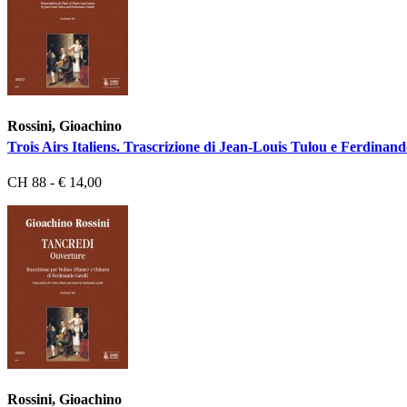
Rossini, Gioachino
Trois Airs Italiens. Trascrizione di Jean-Louis Tulou e Ferdinand
CH 88 - € 14,00
Rossini, Gioachino