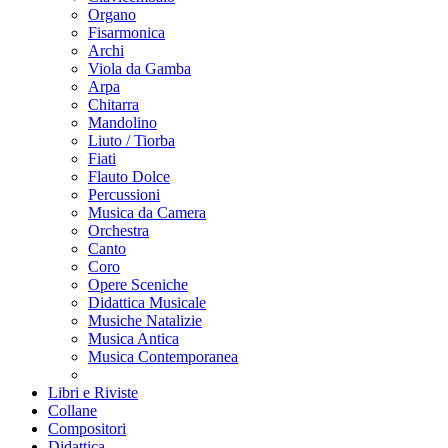
Organo
Fisarmonica
Archi
Viola da Gamba
Arpa
Chitarra
Mandolino
Liuto / Tiorba
Fiati
Flauto Dolce
Percussioni
Musica da Camera
Orchestra
Canto
Coro
Opere Sceniche
Didattica Musicale
Musiche Natalizie
Musica Antica
Musica Contemporanea
Libri e Riviste
Collane
Compositori
Didattica