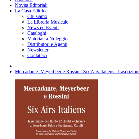
Novità Editoriali
La Casa Editrice
Chi siamo
La Libreria Musicale
News ed Eventi
Cataloghi
Materiali a Noleggio
Distributori e Agenti
Newsletter
Contattaci
Mercadante, Meyerbeer e Rossini: Six Airs Italiens. Trascrizion