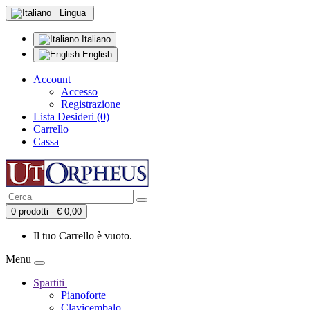
Lingua
Italiano
English
Account
Accesso
Registrazione
Lista Desideri (0)
Carrello
Cassa
0 prodotti - € 0,00
Il tuo Carrello è vuoto.
Menu
Spartiti
Pianoforte
Clavicembalo