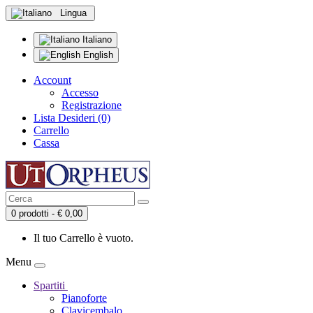
Lingua
Italiano
English
Account
Accesso
Registrazione
Lista Desideri (0)
Carrello
Cassa
0 prodotti - € 0,00
Il tuo Carrello è vuoto.
Menu
Spartiti
Pianoforte
Clavicembalo