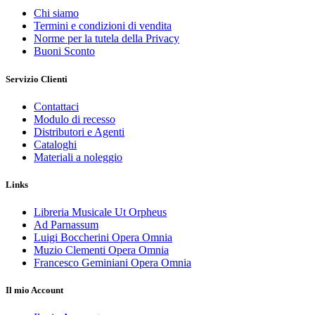
Chi siamo
Termini e condizioni di vendita
Norme per la tutela della Privacy
Buoni Sconto
Servizio Clienti
Contattaci
Modulo di recesso
Distributori e Agenti
Cataloghi
Materiali a noleggio
Links
Libreria Musicale Ut Orpheus
Ad Parnassum
Luigi Boccherini Opera Omnia
Muzio Clementi Opera Omnia
Francesco Geminiani Opera Omnia
Il mio Account