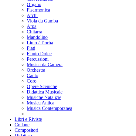
Organo
Fisarmonica
Archi
Viola da Gamba
Arpa
Chitarra
Mandolino
Liuto / Tiorba
Fiati
Flauto Dolce
Percussioni
Musica da Camera
Orchestra
Canto
Coro
Opere Sceniche
Didattica Musicale
Musiche Natalizie
Musica Antica
Musica Contemporanea
Libri e Riviste
Collane
Compositori
Didattica