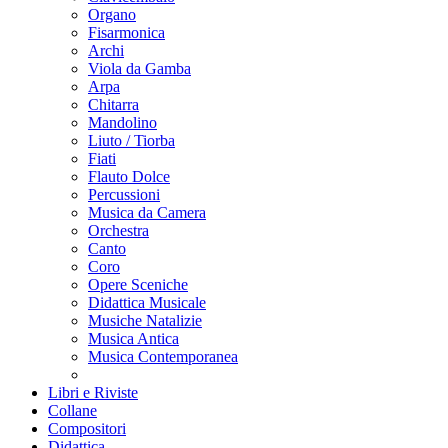
Organo
Fisarmonica
Archi
Viola da Gamba
Arpa
Chitarra
Mandolino
Liuto / Tiorba
Fiati
Flauto Dolce
Percussioni
Musica da Camera
Orchestra
Canto
Coro
Opere Sceniche
Didattica Musicale
Musiche Natalizie
Musica Antica
Musica Contemporanea
Libri e Riviste
Collane
Compositori
Didattica