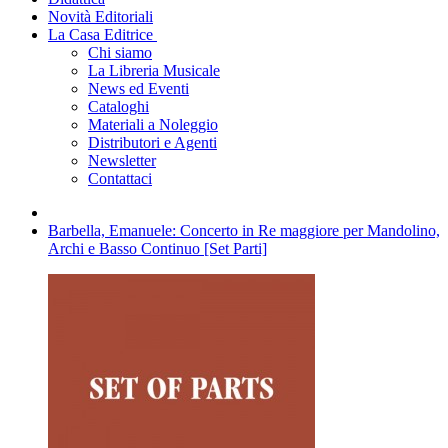
Novità Editoriali
La Casa Editrice
Chi siamo
La Libreria Musicale
News ed Eventi
Cataloghi
Materiali a Noleggio
Distributori e Agenti
Newsletter
Contattaci
Barbella, Emanuele: Concerto in Re maggiore per Mandolino,
Archi e Basso Continuo [Set Parti]