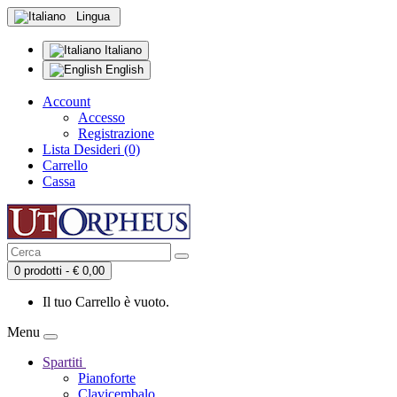
Lingua
Italiano
English
Account
Accesso
Registrazione
Lista Desideri (0)
Carrello
Cassa
0 prodotti - € 0,00
Il tuo Carrello è vuoto.
Menu
Spartiti
Pianoforte
Clavicembalo