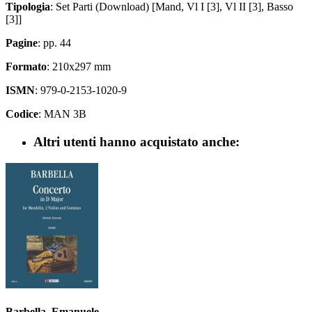
Tipologia
: Set Parti (Download) [Mand, Vl I [3], Vl II [3], Basso
[3]]
Pagine
: pp. 44
Formato
: 210x297 mm
ISMN
: 979-0-2153-1020-9
Codice
: MAN 3B
Altri utenti hanno acquistato anche:
Barbella, Emanuele