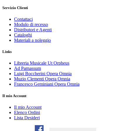
Servizio Clienti
Contattaci
Modulo di recesso
Distributori e Agenti
Cataloghi
Materiali a noleggio
Links
Libreria Musicale Ut Orpheus
Ad Parnassum
Luigi Boccherini Opera Omnia
Muzio Clementi Opera Omnia
Francesco Geminiani Opera Omnia
Il mio Account
Il mio Account
Elenco Ordini
Lista Desideri