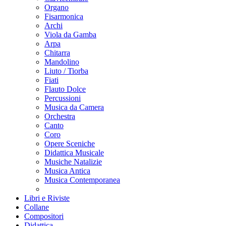
Organo
Fisarmonica
Archi
Viola da Gamba
Arpa
Chitarra
Mandolino
Liuto / Tiorba
Fiati
Flauto Dolce
Percussioni
Musica da Camera
Orchestra
Canto
Coro
Opere Sceniche
Didattica Musicale
Musiche Natalizie
Musica Antica
Musica Contemporanea
Libri e Riviste
Collane
Compositori
Didattica