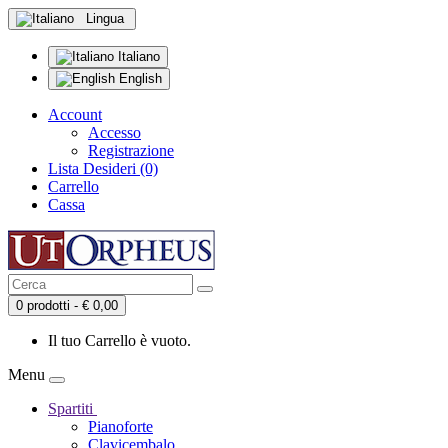
Lingua
Italiano
English
Account
Accesso
Registrazione
Lista Desideri (0)
Carrello
Cassa
0 prodotti - € 0,00
Il tuo Carrello è vuoto.
Menu
Spartiti
Pianoforte
Clavicembalo