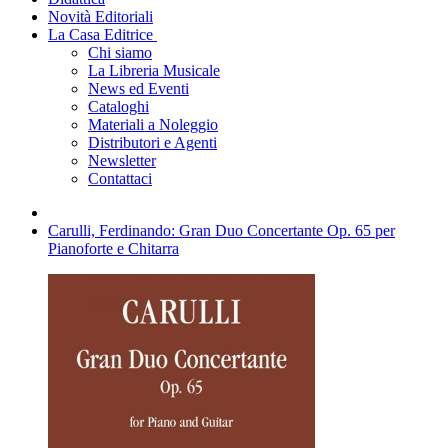
Novità Editoriali
La Casa Editrice
Chi siamo
La Libreria Musicale
News ed Eventi
Cataloghi
Materiali a Noleggio
Distributori e Agenti
Newsletter
Contattaci
Carulli, Ferdinando: Gran Duo Concertante Op. 65 per
Pianoforte e Chitarra