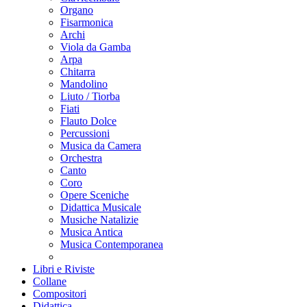
Organo
Fisarmonica
Archi
Viola da Gamba
Arpa
Chitarra
Mandolino
Liuto / Tiorba
Fiati
Flauto Dolce
Percussioni
Musica da Camera
Orchestra
Canto
Coro
Opere Sceniche
Didattica Musicale
Musiche Natalizie
Musica Antica
Musica Contemporanea
Libri e Riviste
Collane
Compositori
Didattica