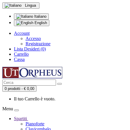
Lingua
Italiano
English
Account
Accesso
Registrazione
Lista Desideri (0)
Carrello
Cassa
0 prodotti - € 0,00
Il tuo Carrello è vuoto.
Menu
Spartiti
Pianoforte
Clavicembalo