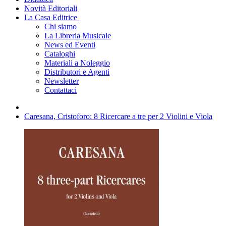
Novità Editoriali
La Casa Editrice
Chi siamo
La Libreria Musicale
News ed Eventi
Cataloghi
Materiali a Noleggio
Distributori e Agenti
Newsletter
Contattaci
Caresana, Cristoforo: 8 Ricercare a tre per 2 Violini e Viola