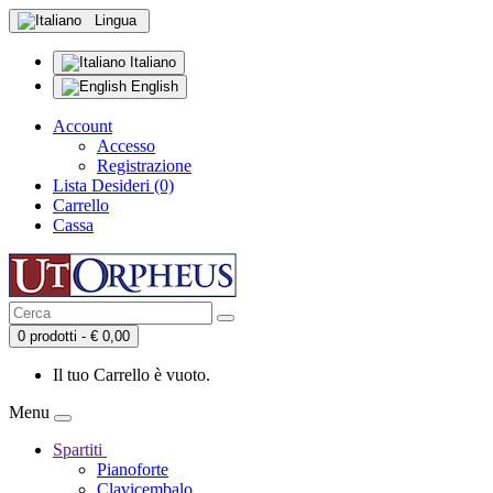
Lingua
Italiano
English
Account
Accesso
Registrazione
Lista Desideri (0)
Carrello
Cassa
0 prodotti - € 0,00
Il tuo Carrello è vuoto.
Menu
Spartiti
Pianoforte
Clavicembalo