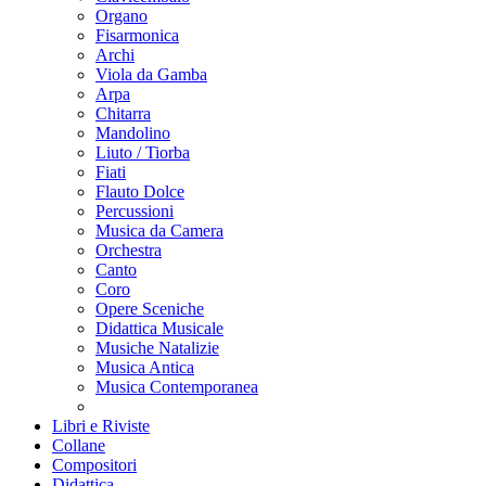
Organo
Fisarmonica
Archi
Viola da Gamba
Arpa
Chitarra
Mandolino
Liuto / Tiorba
Fiati
Flauto Dolce
Percussioni
Musica da Camera
Orchestra
Canto
Coro
Opere Sceniche
Didattica Musicale
Musiche Natalizie
Musica Antica
Musica Contemporanea
Libri e Riviste
Collane
Compositori
Didattica