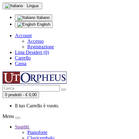
Lingua
Italiano
English
Account
Accesso
Registrazione
Lista Desideri (0)
Carrello
Cassa
0 prodotti - € 0,00
Il tuo Carrello è vuoto.
Menu
Spartiti
Pianoforte
Clavicembalo