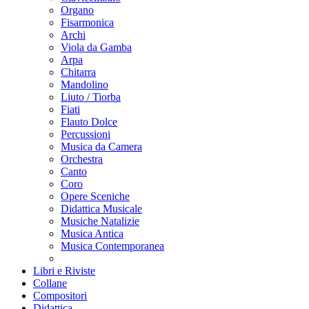
Organo
Fisarmonica
Archi
Viola da Gamba
Arpa
Chitarra
Mandolino
Liuto / Tiorba
Fiati
Flauto Dolce
Percussioni
Musica da Camera
Orchestra
Canto
Coro
Opere Sceniche
Didattica Musicale
Musiche Natalizie
Musica Antica
Musica Contemporanea
Libri e Riviste
Collane
Compositori
Didattica