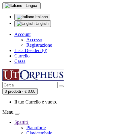
Lingua
Italiano
English
Account
Accesso
Registrazione
Lista Desideri (0)
Carrello
Cassa
0 prodotti - € 0,00
Il tuo Carrello è vuoto.
Menu
Spartiti
Pianoforte
Clavicembalo