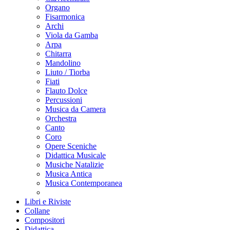
Organo
Fisarmonica
Archi
Viola da Gamba
Arpa
Chitarra
Mandolino
Liuto / Tiorba
Fiati
Flauto Dolce
Percussioni
Musica da Camera
Orchestra
Canto
Coro
Opere Sceniche
Didattica Musicale
Musiche Natalizie
Musica Antica
Musica Contemporanea
Libri e Riviste
Collane
Compositori
Didattica