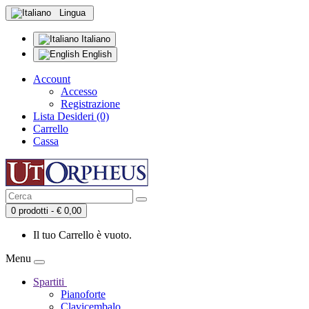
Lingua
Italiano
English
Account
Accesso
Registrazione
Lista Desideri (0)
Carrello
Cassa
0 prodotti - € 0,00
Il tuo Carrello è vuoto.
Menu
Spartiti
Pianoforte
Clavicembalo