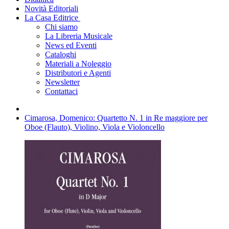
Novità Editoriali
La Casa Editrice
Chi siamo
La Libreria Musicale
News ed Eventi
Cataloghi
Materiali a Noleggio
Distributori e Agenti
Newsletter
Contattaci
Cimarosa, Domenico: Quartetto N. 1 in Re maggiore per
Oboe (Flauto), Violino, Viola e Violoncello