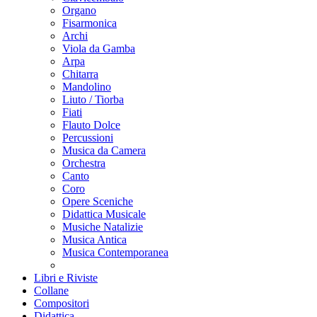
Organo
Fisarmonica
Archi
Viola da Gamba
Arpa
Chitarra
Mandolino
Liuto / Tiorba
Fiati
Flauto Dolce
Percussioni
Musica da Camera
Orchestra
Canto
Coro
Opere Sceniche
Didattica Musicale
Musiche Natalizie
Musica Antica
Musica Contemporanea
Libri e Riviste
Collane
Compositori
Didattica