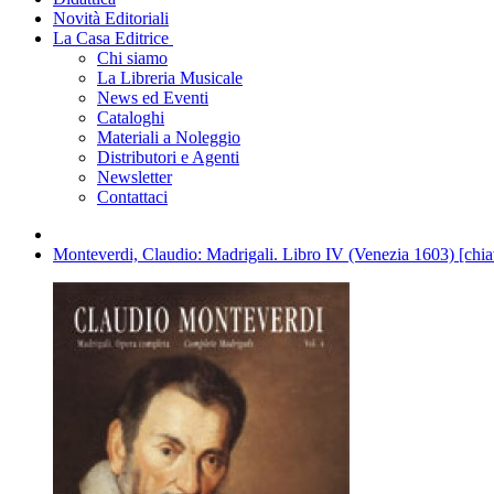
Novità Editoriali
La Casa Editrice
Chi siamo
La Libreria Musicale
News ed Eventi
Cataloghi
Materiali a Noleggio
Distributori e Agenti
Newsletter
Contattaci
Monteverdi, Claudio: Madrigali. Libro IV (Venezia 1603) [chiavi