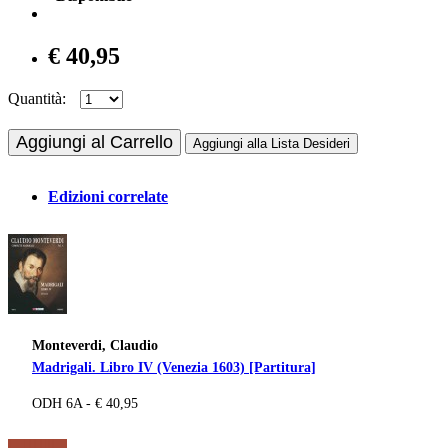
€ 40,95
Quantità:
Aggiungi al Carrello
Aggiungi alla Lista Desideri
Edizioni correlate
Monteverdi, Claudio
Madrigali. Libro IV (Venezia 1603) [Partitura]
ODH 6A - € 40,95