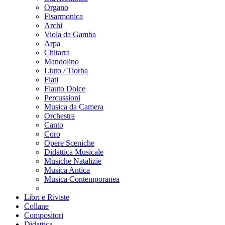
Organo
Fisarmonica
Archi
Viola da Gamba
Arpa
Chitarra
Mandolino
Liuto / Tiorba
Fiati
Flauto Dolce
Percussioni
Musica da Camera
Orchestra
Canto
Coro
Opere Sceniche
Didattica Musicale
Musiche Natalizie
Musica Antica
Musica Contemporanea
Libri e Riviste
Collane
Compositori
Didattica