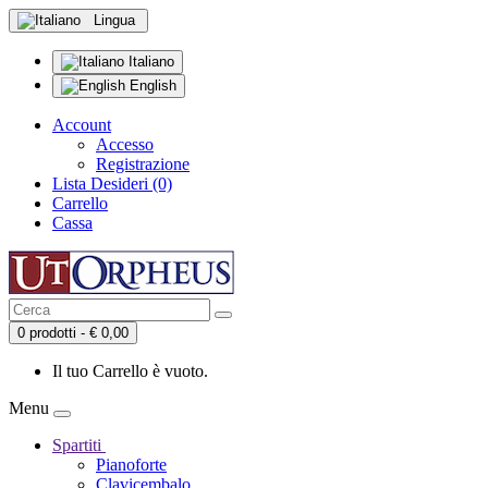
Lingua
Italiano
English
Account
Accesso
Registrazione
Lista Desideri (0)
Carrello
Cassa
0 prodotti - € 0,00
Il tuo Carrello è vuoto.
Menu
Spartiti
Pianoforte
Clavicembalo