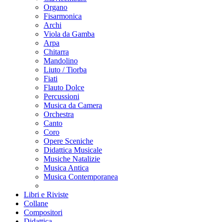
Organo
Fisarmonica
Archi
Viola da Gamba
Arpa
Chitarra
Mandolino
Liuto / Tiorba
Fiati
Flauto Dolce
Percussioni
Musica da Camera
Orchestra
Canto
Coro
Opere Sceniche
Didattica Musicale
Musiche Natalizie
Musica Antica
Musica Contemporanea
Libri e Riviste
Collane
Compositori
Didattica