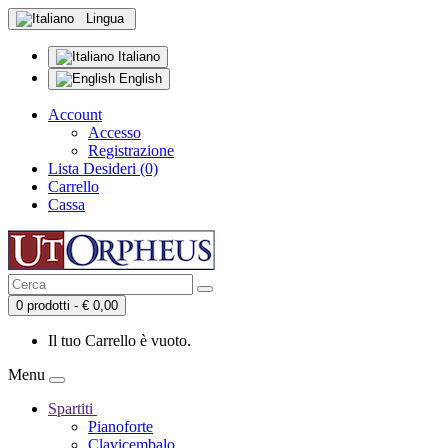
Lingua
Italiano
English
Account
Accesso
Registrazione
Lista Desideri (0)
Carrello
Cassa
0 prodotti - € 0,00
Il tuo Carrello è vuoto.
Menu
Spartiti
Pianoforte
Clavicembalo