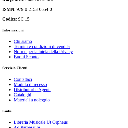
ISMN
: 979-0-2153-0554-0
Codice
: SC 15
Informazioni
Chi siamo
Termini e condizioni di vendita
Norme per la tutela della Privacy
Buoni Sconto
Servizio Clienti
Contattaci
Modulo di recesso
Distributori e Agenti
Cataloghi
Materiali a noleggio
Links
Libreria Musicale Ut Orpheus
Ad Parnassum