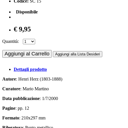
Codice:
SC 15
Disponibile
€ 9,95
Quantità:
Aggiungi al Carrello
Aggiungi alla Lista Desideri
Dettagli prodotto
Autore
: Henri Herz (1803-1888)
Curatore
: Mario Martino
Data pubblicazione
: 1/7/2000
Pagine
: pp. 12
Formato
: 210x297 mm
Rilegatura
: Punto metallico