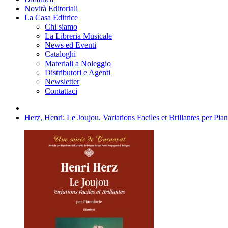
Novità Editoriali
La Casa Editrice
Chi siamo
La Libreria Musicale
News ed Eventi
Cataloghi
Materiali a Noleggio
Distributori e Agenti
Newsletter
Contattaci
Herz, Henri: Le Joujou. Variations Faciles et Brillantes per Pia