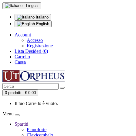
Lingua
Italiano
English
Account
Accesso
Registrazione
Lista Desideri (0)
Carrello
Cassa
0 prodotti - € 0,00
Il tuo Carrello è vuoto.
Menu
Spartiti
Pianoforte
Clavicembalo