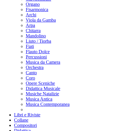
Organo
Fisarmonica
Archi
Viola da Gamba
Arpa
Chitarra
Mandolino
Liuto / Tiorba
Fiati
Flauto Dolce
Percussioni
Musica da Camera
Orchestra
Canto
Coro
Opere Sceniche
Didattica Musicale
Musiche Natalizie
Musica Antica
Musica Contemporanea
Libri e Riviste
Collane
Compositori
Didattica