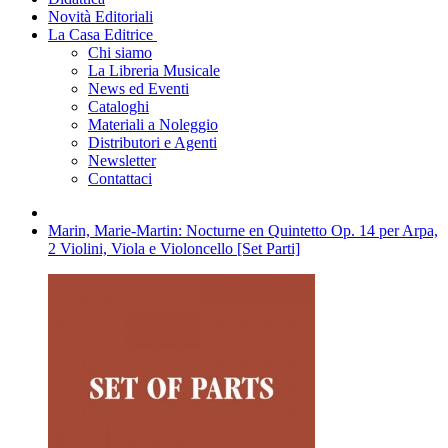
Novità Editoriali
La Casa Editrice
Chi siamo
La Libreria Musicale
News ed Eventi
Cataloghi
Materiali a Noleggio
Distributori e Agenti
Newsletter
Contattaci
Marin, Marie-Martin: Nocturne en Quintetto Op. 14 per Arpa,
2 Violini, Viola e Violoncello [Set Parti]