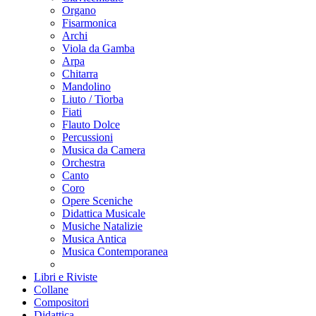
Organo
Fisarmonica
Archi
Viola da Gamba
Arpa
Chitarra
Mandolino
Liuto / Tiorba
Fiati
Flauto Dolce
Percussioni
Musica da Camera
Orchestra
Canto
Coro
Opere Sceniche
Didattica Musicale
Musiche Natalizie
Musica Antica
Musica Contemporanea
Libri e Riviste
Collane
Compositori
Didattica