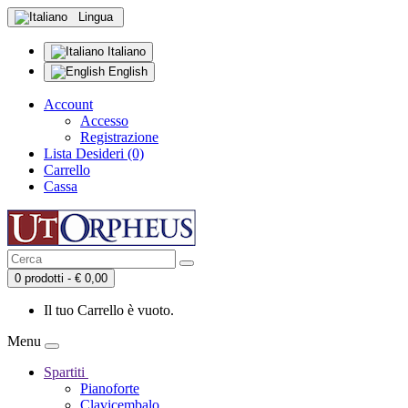
Lingua
Italiano
English
Account
Accesso
Registrazione
Lista Desideri (0)
Carrello
Cassa
0 prodotti - € 0,00
Il tuo Carrello è vuoto.
Menu
Spartiti
Pianoforte
Clavicembalo