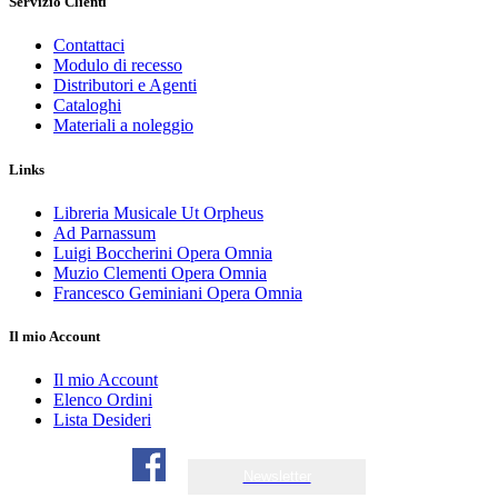
Servizio Clienti
Contattaci
Modulo di recesso
Distributori e Agenti
Cataloghi
Materiali a noleggio
Links
Libreria Musicale Ut Orpheus
Ad Parnassum
Luigi Boccherini Opera Omnia
Muzio Clementi Opera Omnia
Francesco Geminiani Opera Omnia
Il mio Account
Il mio Account
Elenco Ordini
Lista Desideri
Newsletter