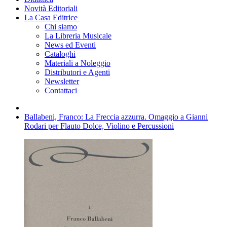
Novità Editoriali
La Casa Editrice
Chi siamo
La Libreria Musicale
News ed Eventi
Cataloghi
Materiali a Noleggio
Distributori e Agenti
Newsletter
Contattaci
Ballabeni, Franco: La Freccia azzurra. Omaggio a Gianni
Rodari per Flauto Dolce, Violino e Percussioni