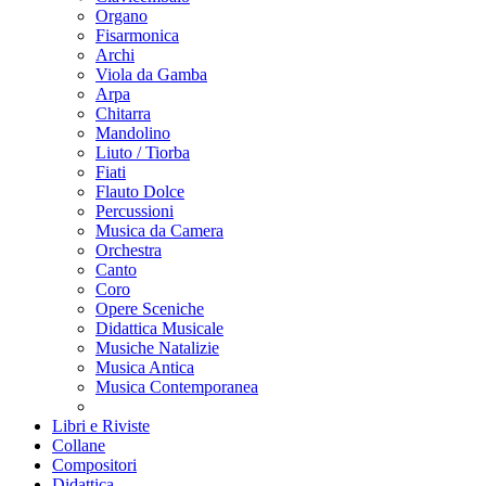
Organo
Fisarmonica
Archi
Viola da Gamba
Arpa
Chitarra
Mandolino
Liuto / Tiorba
Fiati
Flauto Dolce
Percussioni
Musica da Camera
Orchestra
Canto
Coro
Opere Sceniche
Didattica Musicale
Musiche Natalizie
Musica Antica
Musica Contemporanea
Libri e Riviste
Collane
Compositori
Didattica