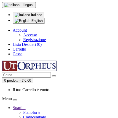
Lingua
Italiano
English
Account
Accesso
Registrazione
Lista Desideri (0)
Carrello
Cassa
0 prodotti - € 0,00
Il tuo Carrello è vuoto.
Menu
Spartiti
Pianoforte
Clavicembalo