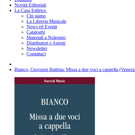
Novità Editoriali
La Casa Editrice
Chi siamo
La Libreria Musicale
News ed Eventi
Cataloghi
Materiali a Noleggio
Distributori e Agenti
Newsletter
Contattaci
Bianco, Giovanni Battista: Missa a due voci a cappella (Venez