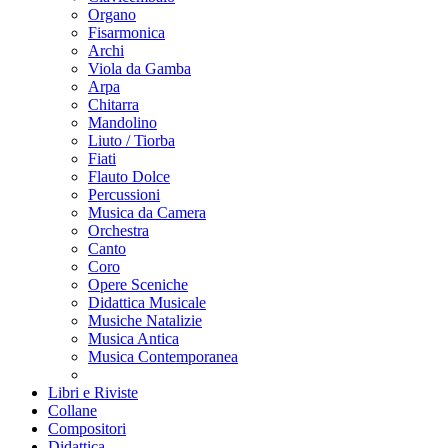
Organo
Fisarmonica
Archi
Viola da Gamba
Arpa
Chitarra
Mandolino
Liuto / Tiorba
Fiati
Flauto Dolce
Percussioni
Musica da Camera
Orchestra
Canto
Coro
Opere Sceniche
Didattica Musicale
Musiche Natalizie
Musica Antica
Musica Contemporanea
Libri e Riviste
Collane
Compositori
Didattica