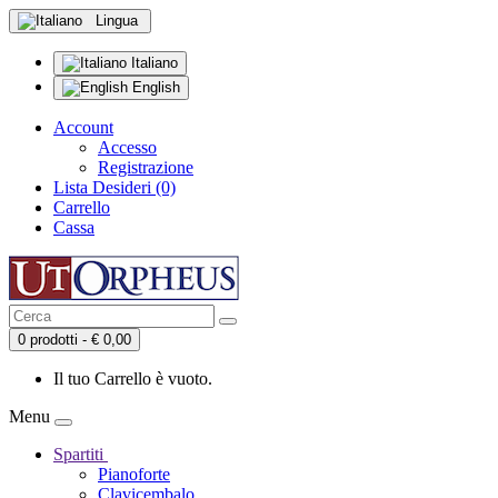
Lingua
Italiano
English
Account
Accesso
Registrazione
Lista Desideri (0)
Carrello
Cassa
0 prodotti - € 0,00
Il tuo Carrello è vuoto.
Menu
Spartiti
Pianoforte
Clavicembalo