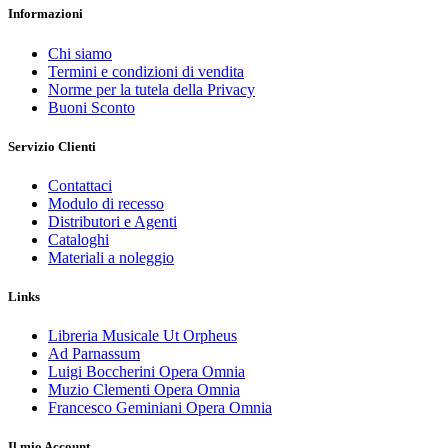
Informazioni
Chi siamo
Termini e condizioni di vendita
Norme per la tutela della Privacy
Buoni Sconto
Servizio Clienti
Contattaci
Modulo di recesso
Distributori e Agenti
Cataloghi
Materiali a noleggio
Links
Libreria Musicale Ut Orpheus
Ad Parnassum
Luigi Boccherini Opera Omnia
Muzio Clementi Opera Omnia
Francesco Geminiani Opera Omnia
Il mio Account