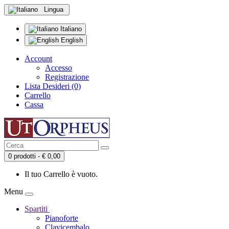
Lingua
Italiano
English
Account
Accesso
Registrazione
Lista Desideri (0)
Carrello
Cassa
0 prodotti - € 0,00
Il tuo Carrello è vuoto.
Menu
Spartiti
Pianoforte
Clavicembalo