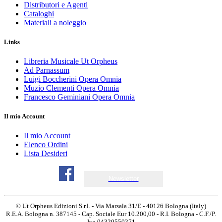
Distributori e Agenti
Cataloghi
Materiali a noleggio
Links
Libreria Musicale Ut Orpheus
Ad Parnassum
Luigi Boccherini Opera Omnia
Muzio Clementi Opera Omnia
Francesco Geminiani Opera Omnia
Il mio Account
Il mio Account
Elenco Ordini
Lista Desideri
Newsletter
© Ut Orpheus Edizioni S.r.l. - Via Marsala 31/E - 40126 Bologna (Italy)
R.E.A. Bologna n. 387145 - Cap. Sociale Eur 10.200,00 - R.I. Bologna - C.F./P.
Iva 04320550371