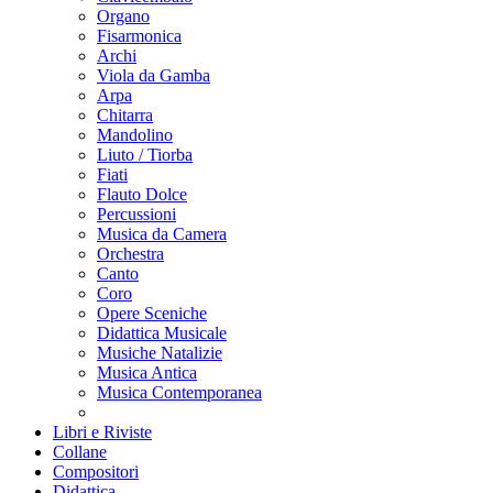
Organo
Fisarmonica
Archi
Viola da Gamba
Arpa
Chitarra
Mandolino
Liuto / Tiorba
Fiati
Flauto Dolce
Percussioni
Musica da Camera
Orchestra
Canto
Coro
Opere Sceniche
Didattica Musicale
Musiche Natalizie
Musica Antica
Musica Contemporanea
Libri e Riviste
Collane
Compositori
Didattica