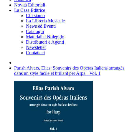
Novità Editoriali
La Casa Editrice
Chi siamo
La Libreria Musicale
News ed Eventi
Cataloghi
Materiali a Noleggio
Distributori e Agenti
Newsletter
Contattaci
Parish Alvars, Elias: Souvenirs des Opéras Italiens arrangés
dans un style facile et brillant per Arpa - Vol. 1