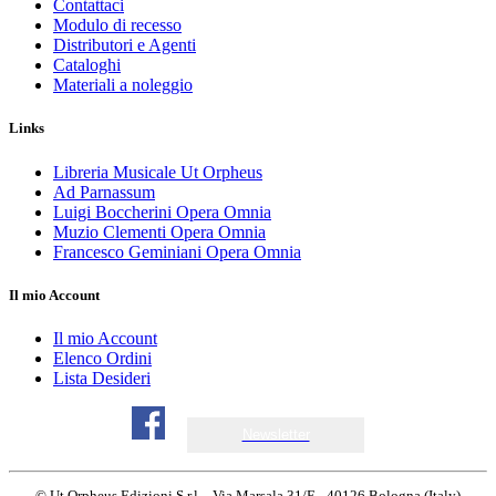
Contattaci
Modulo di recesso
Distributori e Agenti
Cataloghi
Materiali a noleggio
Links
Libreria Musicale Ut Orpheus
Ad Parnassum
Luigi Boccherini Opera Omnia
Muzio Clementi Opera Omnia
Francesco Geminiani Opera Omnia
Il mio Account
Il mio Account
Elenco Ordini
Lista Desideri
Newsletter
© Ut Orpheus Edizioni S.r.l. - Via Marsala 31/E - 40126 Bologna (Italy)