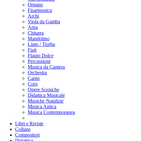
Organo
Fisarmonica
Archi
Viola da Gamba
Arpa
Chitarra
Mandolino
Liuto / Tiorba
Fiati
Flauto Dolce
Percussioni
Musica da Camera
Orchestra
Canto
Coro
Opere Sceniche
Didattica Musicale
Musiche Natalizie
Musica Antica
Musica Contemporanea
Libri e Riviste
Collane
Compositori
Didattica