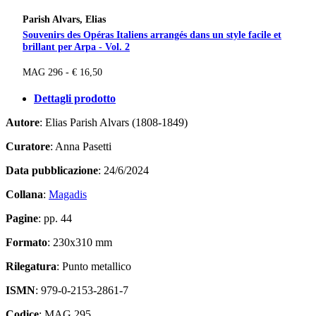
Parish Alvars, Elias
Souvenirs des Opéras Italiens arrangés dans un style facile et
brillant per Arpa - Vol. 2
MAG 296 - € 16,50
Dettagli prodotto
Autore
: Elias Parish Alvars (1808-1849)
Curatore
: Anna Pasetti
Data pubblicazione
: 24/6/2024
Collana
:
Magadis
Pagine
: pp. 44
Formato
: 230x310 mm
Rilegatura
: Punto metallico
ISMN
: 979-0-2153-2861-7
Codice
: MAG 295