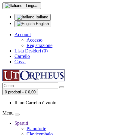
Lingua
Italiano
English
Account
Accesso
Registrazione
Lista Desideri (0)
Carrello
Cassa
0 prodotti - € 0,00
Il tuo Carrello è vuoto.
Menu
Spartiti
Pianoforte
Clavicembalo