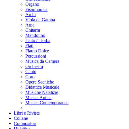
Organo
Fisarmonica
Archi
Viola da Gamba
Arpa
Chitarra
Mandolino
Liuto / Tiorba
Fiati
Flauto Dolce
Percussioni
Musica da Camera
Orchestra
Canto
Coro
Opere Sceniche
Didattica Musicale
Musiche Natalizie
Musica Antica
Musica Contemporanea
Libri e Riviste
Collane
Compositori
Didattica