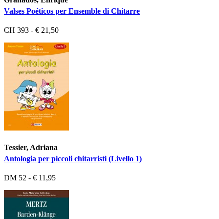
Valses Poéticos per Ensemble di Chitarre
CH 393 - € 21,50
Tessier, Adriana
Antologia per piccoli chitarristi (Livello 1)
DM 52 - € 11,95