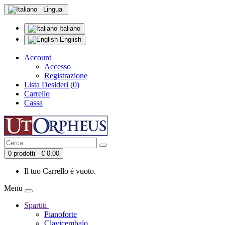
Lingua
Italiano
English
Account
Accesso
Registrazione
Lista Desideri (0)
Carrello
Cassa
0 prodotti - € 0,00
Il tuo Carrello è vuoto.
Menu
Spartiti
Pianoforte
Clavicembalo