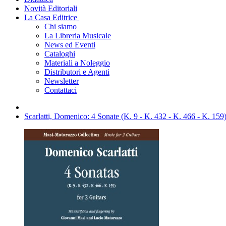
Novità Editoriali
La Casa Editrice
Chi siamo
La Libreria Musicale
News ed Eventi
Cataloghi
Materiali a Noleggio
Distributori e Agenti
Newsletter
Contattaci
Scarlatti, Domenico: 4 Sonate (K. 9 - K. 432 - K. 466 - K. 159)