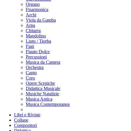
Organo
Fisarmonica
Archi
Viola da Gamba
Arpa
Chitarra
Mandolino
Liuto / Tiorba
Fiati
Flauto Dolce
Percussioni
Musica da Camera
Orchestra
Canto
Coro
Opere Sceniche
Didattica Musicale
Musiche Natalizie
Musica Antica
Musica Contemporanea
Libri e Riviste
Collane
Compositori
Didattica