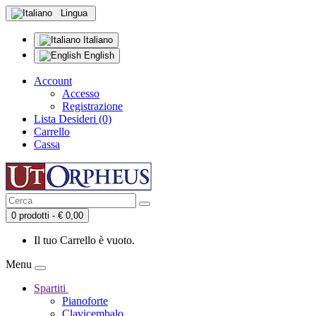
Lingua
Italiano
English
Account
Accesso
Registrazione
Lista Desideri (0)
Carrello
Cassa
0 prodotti - € 0,00
Il tuo Carrello è vuoto.
Menu
Spartiti
Pianoforte
Clavicembalo