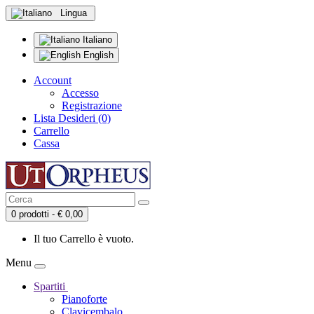
Lingua
Italiano
English
Account
Accesso
Registrazione
Lista Desideri (0)
Carrello
Cassa
0 prodotti - € 0,00
Il tuo Carrello è vuoto.
Menu
Spartiti
Pianoforte
Clavicembalo