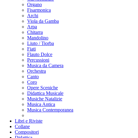
Organo
Fisarmonica
Archi
Viola da Gamba
Arpa
Chitarra
Mandolino
Liuto / Tiorba
Fiati
Flauto Dolce
Percussioni
Musica da Camera
Orchestra
Canto
Coro
Opere Sceniche
Didattica Musicale
Musiche Natalizie
Musica Antica
Musica Contemporanea
Libri e Riviste
Collane
Compositori
Didattica