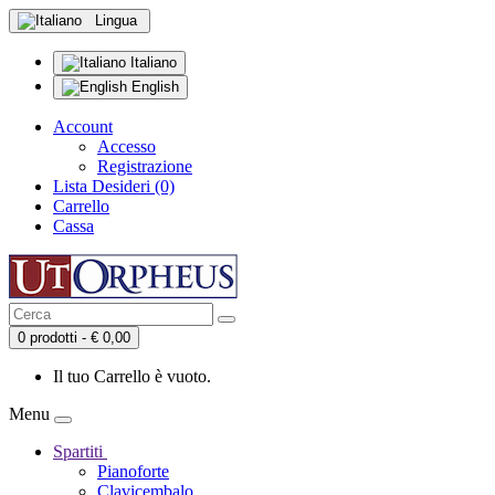
Lingua
Italiano
English
Account
Accesso
Registrazione
Lista Desideri (0)
Carrello
Cassa
0 prodotti - € 0,00
Il tuo Carrello è vuoto.
Menu
Spartiti
Pianoforte
Clavicembalo