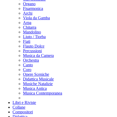
Organo
Fisarmonica
Archi
Viola da Gamba
Arpa
Chitarra
Mandolino
Liuto / Tiorba
Fiati
Flauto Dolce
Percussioni
Musica da Camera
Orchestra
Canto
Coro
Opere Sceniche
Didattica Musicale
Musiche Natalizie
Musica Antica
Musica Contemporanea
Libri e Riviste
Collane
Compositori
Didattica