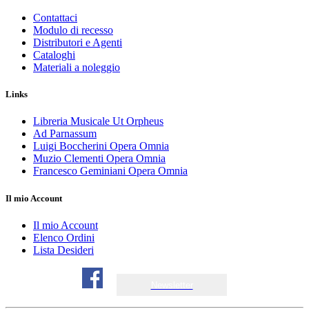
Contattaci
Modulo di recesso
Distributori e Agenti
Cataloghi
Materiali a noleggio
Links
Libreria Musicale Ut Orpheus
Ad Parnassum
Luigi Boccherini Opera Omnia
Muzio Clementi Opera Omnia
Francesco Geminiani Opera Omnia
Il mio Account
Il mio Account
Elenco Ordini
Lista Desideri
Newsletter