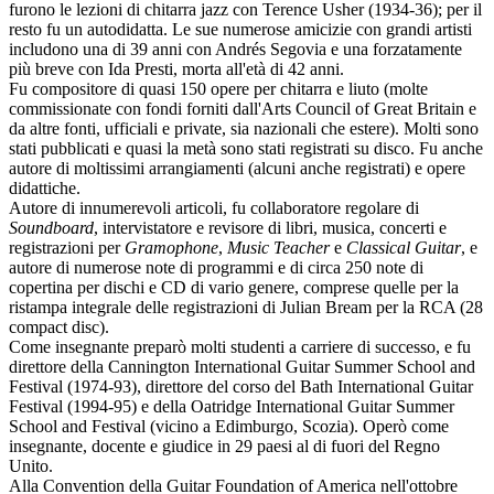
furono le lezioni di chitarra jazz con Terence Usher (1934-36); per il
resto fu un autodidatta. Le sue numerose amicizie con grandi artisti
includono una di 39 anni con Andrés Segovia e una forzatamente
più breve con Ida Presti, morta all'età di 42 anni.
Fu compositore di quasi 150 opere per chitarra e liuto (molte
commissionate con fondi forniti dall'Arts Council of Great Britain e
da altre fonti, ufficiali e private, sia nazionali che estere). Molti sono
stati pubblicati e quasi la metà sono stati registrati su disco. Fu anche
autore di moltissimi arrangiamenti (alcuni anche registrati) e opere
didattiche.
Autore di innumerevoli articoli, fu collaboratore regolare di
Soundboard
, intervistatore e revisore di libri, musica, concerti e
registrazioni per
Gramophone
,
Music Teacher
e
Classical Guitar
, e
autore di numerose note di programmi e di circa 250 note di
copertina per dischi e CD di vario genere, comprese quelle per la
ristampa integrale delle registrazioni di Julian Bream per la RCA (28
compact disc).
Come insegnante preparò molti studenti a carriere di successo, e fu
direttore della Cannington International Guitar Summer School and
Festival (1974-93), direttore del corso del Bath International Guitar
Festival (1994-95) e della Oatridge International Guitar Summer
School and Festival (vicino a Edimburgo, Scozia). Operò come
insegnante, docente e giudice in 29 paesi al di fuori del Regno
Unito.
Alla Convention della Guitar Foundation of America nell'ottobre