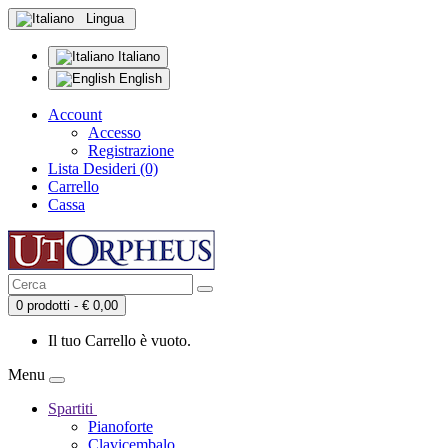
Lingua
Italiano
English
Account
Accesso
Registrazione
Lista Desideri (0)
Carrello
Cassa
0 prodotti - € 0,00
Il tuo Carrello è vuoto.
Menu
Spartiti
Pianoforte
Clavicembalo