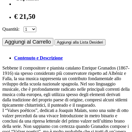
€ 21,50
Quantità:
Aggiungi al Carrello
Aggiungi alla Lista Desideri
Contenuto e Descrizione
Sebbene il compositore e pianista catalano Enrique Granados (1867-
1916) sia spesso considerato più conservatore rispetto ad Albéniz e
Falla, la sua musica rappresenta un contributo fondamentale allo
sviluppo della scuola nazionale spagnola. Nel suo linguaggio
musicale, che è profondamente radicato nelle principali correnti della
musica colta europea, egli utilizza spesso degli elementi derivati
dalla tradizione del proprio paese di origine, compresi alcuni stilemi
tipicamente chitarristici, il punteado e il rasgueado.
I “Valses poéticos”, dedicati a Joaquin Malats, sono una suite di otto
valzer preceduti da una vivace Introduzione in metro binario e
conclusi da una ripresa letterale del primo valzer nell’ultimo brano
della serie. Non sappiamo con certezza quando Granados compose i
suoi “Valzer poetici”, ma è molto probabile che si tratti di un’opera