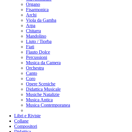
Organo
Fisarmonica
Archi
Viola da Gamba
Arpa
Chitarra
Mandolino
Liuto / Tiorba
Fiati
Flauto Dolce
Percussioni
Musica da Camera
Orchestra
Canto
Coro
Opere Sceniche
Didattica Musicale
Musiche Natalizie
Musica Antica
Musica Contemporanea
Libri e Riviste
Collane
Compositori
Didattica