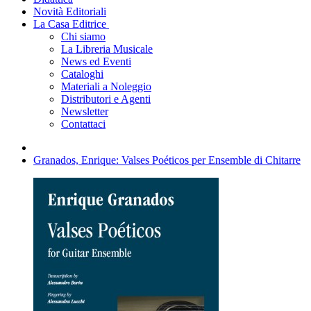
Novità Editoriali
La Casa Editrice
Chi siamo
La Libreria Musicale
News ed Eventi
Cataloghi
Materiali a Noleggio
Distributori e Agenti
Newsletter
Contattaci
Granados, Enrique: Valses Poéticos per Ensemble di Chitarre