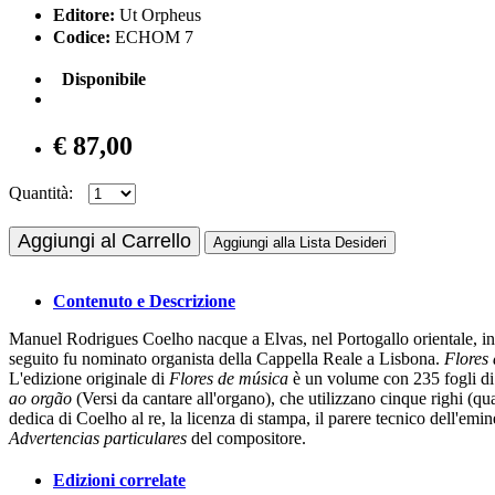
Editore:
Ut Orpheus
Codice:
ECHOM 7
Disponibile
€ 87,00
Quantità:
Aggiungi al Carrello
Aggiungi alla Lista Desideri
Contenuto e Descrizione
Manuel Rodrigues Coelho nacque a Elvas, nel Portogallo orientale, into
seguito fu nominato organista della Cappella Reale a Lisbona.
Flores
L'edizione originale di
Flores de música
è un volume con 235 fogli di m
ao orgão
(Versi da cantare all'organo), che utilizzano cinque righi (qu
dedica di Coelho al re, la licenza di stampa, il parere tecnico dell'em
Advertencias particulares
del compositore.
Edizioni correlate