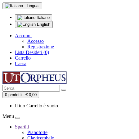
Lingua
Italiano
English
Account
Accesso
Registrazione
Lista Desideri (0)
Carrello
Cassa
0 prodotti - € 0,00
Il tuo Carrello è vuoto.
Menu
Spartiti
Pianoforte
Clavicembalo