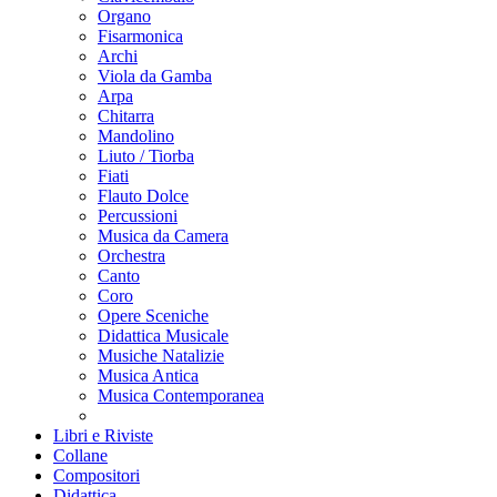
Organo
Fisarmonica
Archi
Viola da Gamba
Arpa
Chitarra
Mandolino
Liuto / Tiorba
Fiati
Flauto Dolce
Percussioni
Musica da Camera
Orchestra
Canto
Coro
Opere Sceniche
Didattica Musicale
Musiche Natalizie
Musica Antica
Musica Contemporanea
Libri e Riviste
Collane
Compositori
Didattica