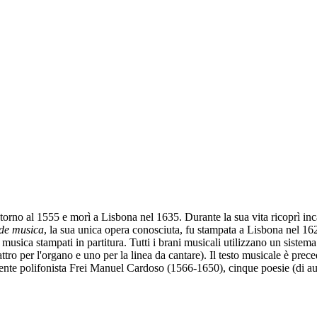
rno al 1555 e morì a Lisbona nel 1635. Durante la sua vita ricoprì inca
 de musica
, la sua unica opera conosciuta, fu stampata a Lisbona nel 1
usica stampati in partitura. Tutti i brani musicali utilizzano un sistema
attro per l'organo e uno per la linea da cantare). Il testo musicale è pr
inente polifonista Frei Manuel Cardoso (1566-1650), cinque poesie (di au