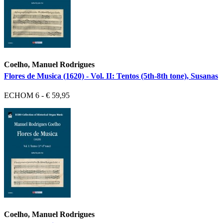
Coelho, Manuel Rodrigues
Flores de Musica (1620) - Vol. II: Tentos (5th-8th tone), Susanas
ECHOM 6 - € 59,95
Coelho, Manuel Rodrigues