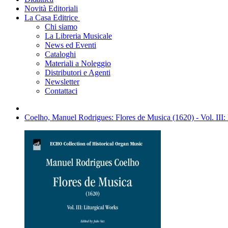
Novità Editoriali
La Casa Editrice
Chi siamo
La Libreria Musicale
News ed Eventi
Cataloghi
Materiali a Noleggio
Distributori e Agenti
Newsletter
Contattaci
Coelho, Manuel Rodrigues: Flores de Musica (1620) - Vol. III: