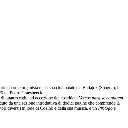
richi come organista nella sua città natale e a Badajoz (Spagna); in
620 da Pedro Craesbeeck.
 di quattro righi, ad eccezione dei cosiddetti
Versos para se cantarem
eceduto da una sezione introduttiva di dodici pagine che comprende la
tori diversi) in lode di Coelho e della sua musica, e un
Prologo
e