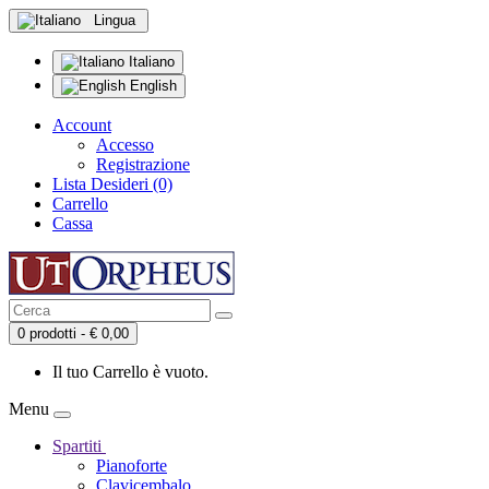
Lingua
Italiano
English
Account
Accesso
Registrazione
Lista Desideri (0)
Carrello
Cassa
0 prodotti - € 0,00
Il tuo Carrello è vuoto.
Menu
Spartiti
Pianoforte
Clavicembalo