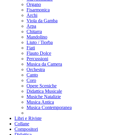
Organo
Fisarmonica
Archi
Viola da Gamba
Arpa
Chitarra
Mandolino
Liuto / Tiorba
Fiati
Flauto Dolce
Percussioni
Musica da Camera
Orchestra
Canto
Coro
Opere Sceniche
Didattica Musicale
Musiche Natalizie
Musica Antica
Musica Contemporanea
Libri e Riviste
Collane
Compositori
Didattica