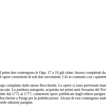
mi. I primi due contengono le Opp. 17 e 19 già citate; furono completati 
è opere consistenti di soli due movimenti. Ciò in contrasto con i quintett
logo compilato dallo stesso Boccherini. Le opere ci sono pervenute tramit
 staccate. La partitura autografa, acquisita nei primi anni Sessanta del 
 scritte dal 1772 al 1777, contenenti opere pubblicate dagli editori par
a Boccherini a Parigi per la pubblicazione. Alcuni di essi contengono indi
elle edizioni parigine.