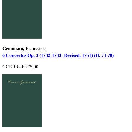
Geminiani, Francesco
6 Concertos Op. 3 (1732-1733; Revised, 1751) (H. 73-78)
GCE 18 - € 275,00