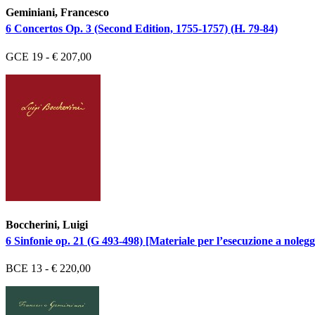
Geminiani, Francesco
6 Concertos Op. 3 (Second Edition, 1755-1757) (H. 79-84)
GCE 19 - € 207,00
Boccherini, Luigi
6 Sinfonie op. 21 (G 493-498) [Materiale per l’esecuzione a nolegg
BCE 13 - € 220,00