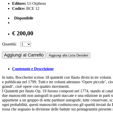
Editore:
Ut Orpheus
Codice:
BCE 12
Disponibile
€ 200,00
Quantità:
Aggiungi al Carrello
Aggiungi alla Lista Desideri
Contenuto e Descrizione
In tutto, Boccherini scrisse 18 quintetti con flauto divisi in tre volu
e pubblicata nel 1799. Tutti e tre volumi attestano ‘Opere piccole’, cio
grandi’, cioè opere con quattro movimenti.
I Quintetti per flauto Op. 19 furono composti nel 1774, stando al cata
due manoscritti non autografi in parti staccate e una edizione in parti
appartiene a un gruppo di sette partiture autografe, tutte conservate,
ogni probabilità, questi manoscritti costituiscono gli spartiti inviati d
rossa che segnano la divisione delle battute sui pentagrammi presente n