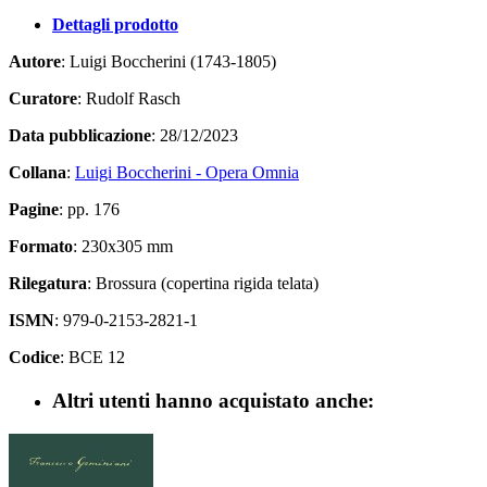
Dettagli prodotto
Autore
: Luigi Boccherini (1743-1805)
Curatore
: Rudolf Rasch
Data pubblicazione
: 28/12/2023
Collana
:
Luigi Boccherini - Opera Omnia
Pagine
: pp. 176
Formato
: 230x305 mm
Rilegatura
: Brossura (copertina rigida telata)
ISMN
: 979-0-2153-2821-1
Codice
: BCE 12
Altri utenti hanno acquistato anche: