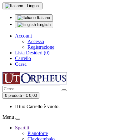
Lingua
Italiano
English
Account
Accesso
Registrazione
Lista Desideri (0)
Carrello
Cassa
0 prodotti - € 0,00
Il tuo Carrello è vuoto.
Menu
Spartiti
Pianoforte
Clavicembalo