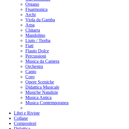
Organo
Fisarmonica
Archi
Viola da Gamba
Arpa
Chitarra
Mandolino
Liuto / Tiorba
Fiati
Flauto Dolce
Percussioni
Musica da Camera
Orchestra
Canto
Coro
Opere Sceniche
Didattica Musicale
Musiche Natalizie
Musica Antica
Musica Contemporanea
Libri e Riviste
Collane
Compositori
Didattica