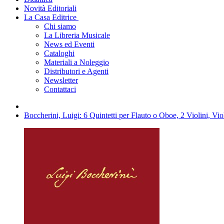
Novità Editoriali
La Casa Editrice
Chi siamo
La Libreria Musicale
News ed Eventi
Cataloghi
Materiali a Noleggio
Distributori e Agenti
Newsletter
Contattaci
Boccherini, Luigi: 6 Quintetti per Flauto o Oboe, 2 Violini, Vi