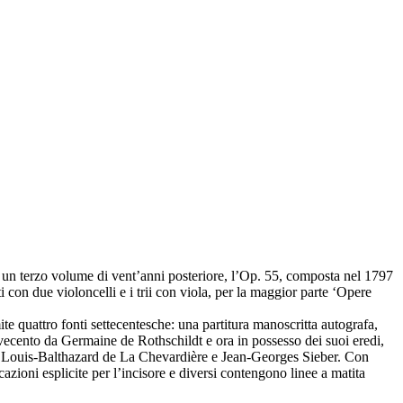
da un terzo volume di vent’anni posteriore, l’Op. 55, composta nel 1797
i con due violoncelli e i trii con viola, per la maggior parte ‘Opere
e quattro fonti settecentesche: una partitura manoscritta autografa,
Novecento da Germaine de Rothschildt e ora in possesso dei suoi eredi,
igini Louis-Balthazard de La Chevardière e Jean-Georges Sieber. Con
cazioni esplicite per l’incisore e diversi contengono linee a matita