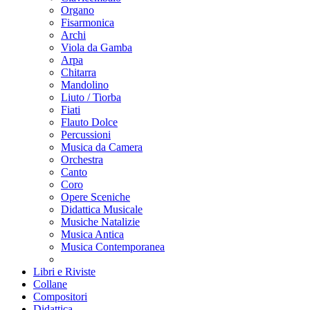
Organo
Fisarmonica
Archi
Viola da Gamba
Arpa
Chitarra
Mandolino
Liuto / Tiorba
Fiati
Flauto Dolce
Percussioni
Musica da Camera
Orchestra
Canto
Coro
Opere Sceniche
Didattica Musicale
Musiche Natalizie
Musica Antica
Musica Contemporanea
Libri e Riviste
Collane
Compositori
Didattica