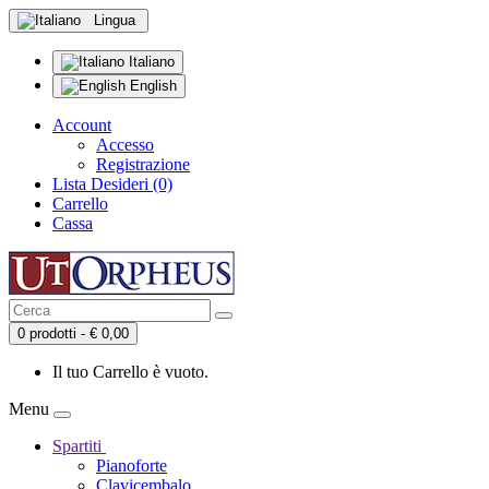
Lingua
Italiano
English
Account
Accesso
Registrazione
Lista Desideri (0)
Carrello
Cassa
0 prodotti - € 0,00
Il tuo Carrello è vuoto.
Menu
Spartiti
Pianoforte
Clavicembalo