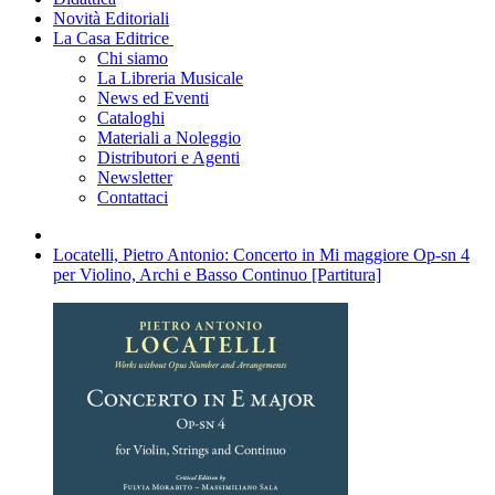
Novità Editoriali
La Casa Editrice
Chi siamo
La Libreria Musicale
News ed Eventi
Cataloghi
Materiali a Noleggio
Distributori e Agenti
Newsletter
Contattaci
Locatelli, Pietro Antonio: Concerto in Mi maggiore Op-sn 4
per Violino, Archi e Basso Continuo [Partitura]