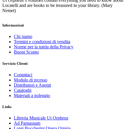
Ut Orpheus‘s volumes contain everything you need to know about
Locatelli and are books to be treasured in your library. (Mary
Nemet)
Informazioni
Chi siamo
Termini e condizioni di vendita
Norme per la tutela della Privacy
Buoni Sconto
Servizio Clienti
Contattaci
Modulo di recesso
Distributori e Agenti
Cataloghi
Materiali a noleggio
Links
Libreria Musicale Ut Orpheus
Ad Parnassum
Luigi Boccherini Opera Omnia