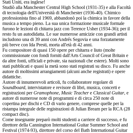
Stati Uniti, era inglese!
Studiò alla Manchester Central High School (1931-35) e alla Facoltà
di tecnologia dell'Università di Manchester (1936-40). Chimico
professionista fino al 1969, abbandonò poi la chimica in favore della
musica a tempo pieno. La sua unica formazione musicale formale
furono le lezioni di chitarra jazz con Terence Usher (1934-36); per il
resto fu un autodidatta. Le sue numerose amicizie con grandi artisti
includono una di 39 anni con Andrés Segovia e una forzatamente
più breve con Ida Presti, morta all'età di 42 anni.
Fu compositore di quasi 150 opere per chitarra e liuto (molte
commissionate con fondi forniti dall'Arts Council of Great Britain e
da altre fonti, ufficiali e private, sia nazionali che estere). Molti sono
stati pubblicati e quasi la metà sono stati registrati su disco. Fu anche
autore di moltissimi arrangiamenti (alcuni anche registrati) e opere
didattiche.
Autore di innumerevoli articoli, fu collaboratore regolare di
Soundboard
, intervistatore e revisore di libri, musica, concerti e
registrazioni per
Gramophone
,
Music Teacher
e
Classical Guitar
, e
autore di numerose note di programmi e di circa 250 note di
copertina per dischi e CD di vario genere, comprese quelle per la
ristampa integrale delle registrazioni di Julian Bream per la RCA (28
compact disc).
Come insegnante preparò molti studenti a carriere di successo, e fu
direttore della Cannington International Guitar Summer School and
Festival (1974-93), direttore del corso del Bath International Guitar