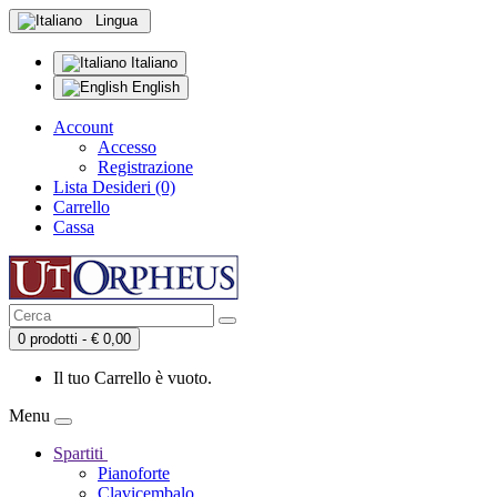
Lingua
Italiano
English
Account
Accesso
Registrazione
Lista Desideri (0)
Carrello
Cassa
0 prodotti - € 0,00
Il tuo Carrello è vuoto.
Menu
Spartiti
Pianoforte
Clavicembalo